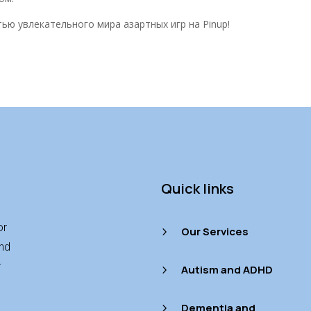
тью увлекательного мира азартных игр на Pinup!
Quick links
or
Our Services
5
and
r
Autism and ADHD
5
Dementia and
5