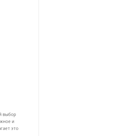
й выбор
ежное и
агает это