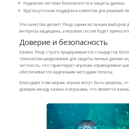
Надежная система безопасности и защиты данных.
Круглосуточная поддержка клиентов для решения л
Эти качества делают Pinup одним из лучших выборов д
интересы защищены, а игровая сессия будет приносит
Доверие и безопасность
Казино Pinup строго придерживается стандартов без
технологии шифрования для защиты личных данных игр
честность, что гарантирует игрокам справедливые ша
обеспечивается надежными методами оплаты.
Благодаря этим мерам, игроки могут быть уверены, чт
доверие между казино и игроками, что является важн