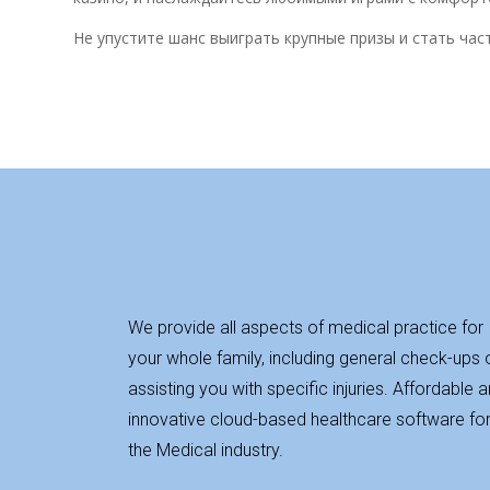
Не упустите шанс выиграть крупные призы и стать час
We provide all aspects of medical practice for
your whole family, including general check-ups 
assisting you with specific injuries. Affordable 
innovative cloud-based healthcare software fo
the Medical industry.