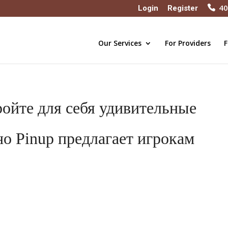
40
Login
Register
Our Services
For Providers
F
ройте для себя удивительные
о Pinup предлагает игрокам