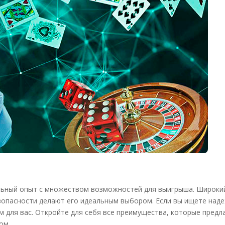
кальный опыт с множеством возможностей для выигрыша. Широки
езопасности делают его идеальным выбором. Если вы ищете над
м для вас. Откройте для себя все преимущества, которые предл
ом.