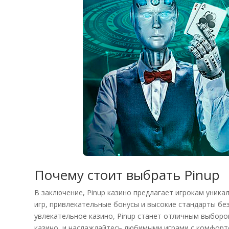
Почему стоит выбрать Pinup
В заключение, Pinup казино предлагает игрокам уни
игр, привлекательные бонусы и высокие стандарты б
увлекательное казино, Pinup станет отличным выборо
казино, и наслаждайтесь любимыми играми с комфорт