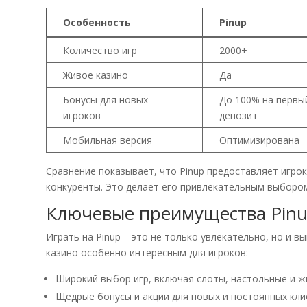
Особенность
Pinup
Количество игр
2000+
Живое казино
Да
Бонусы для новых
До 100% на первы
игроков
депозит
Мобильная версия
Оптимизирована
Сравнение показывает, что Pinup предоставляет игро
конкуренты. Это делает его привлекательным выбором
Ключевые преимущества Pin
Играть на Pinup – это не только увлекательно, но и 
казино особенно интересным для игроков:
Широкий выбор игр, включая слоты, настольные и ж
Щедрые бонусы и акции для новых и постоянных кли