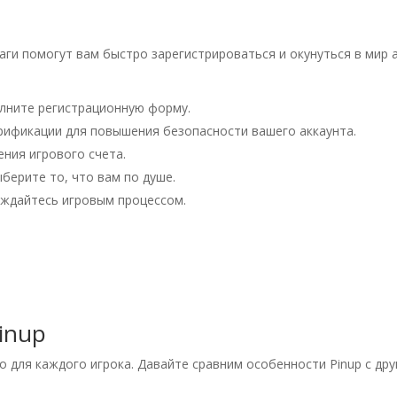
аги помогут вам быстро зарегистрироваться и окунуться в мир 
олните регистрационную форму.
рификации для повышения безопасности вашего аккаунта.
ния игрового счета.
берите то, что вам по душе.
аждайтесь игровым процессом.
inup
о для каждого игрока. Давайте сравним особенности Pinup с др