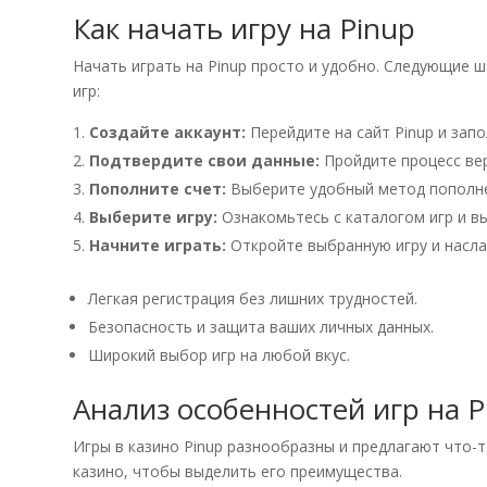
Как начать игру на Pinup
Начать играть на Pinup просто и удобно. Следующие ш
игр:
Создайте аккаунт:
Перейдите на сайт Pinup и зап
Подтвердите свои данные:
Пройдите процесс ве
Пополните счет:
Выберите удобный метод пополне
Выберите игру:
Ознакомьтесь с каталогом игр и вы
Начните играть:
Откройте выбранную игру и насл
Легкая регистрация без лишних трудностей.
Безопасность и защита ваших личных данных.
Широкий выбор игр на любой вкус.
Анализ особенностей игр на P
Игры в казино Pinup разнообразны и предлагают что-т
казино, чтобы выделить его преимущества.