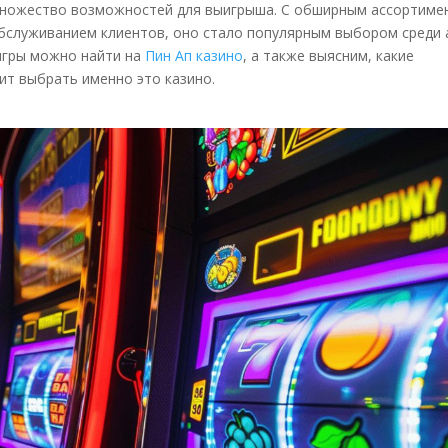
 множество возможностей для выигрыша. С обширным ассортимен
бслуживанием клиентов, оно стало популярным выбором среди 
 игры можно найти на
Пин Ап казино
, а также выясним, какие
ит выбрать именно это казино.