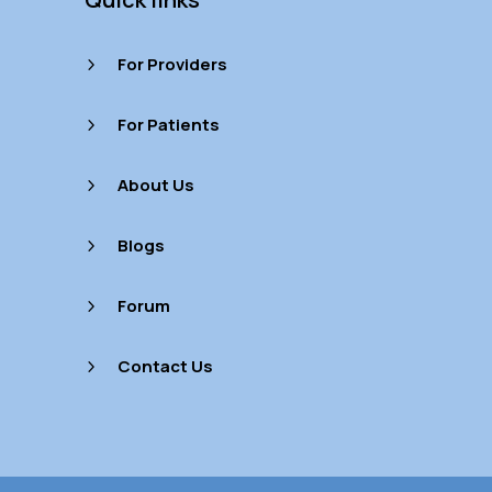
For Providers
5
For Patients
5
About Us
5
Blogs
5
Forum
5
Contact Us
5