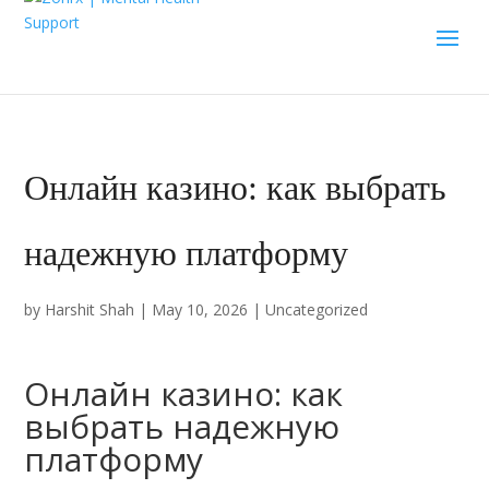
Онлайн казино: как выбрать
надежную платформу
by
Harshit Shah
|
May 10, 2026
|
Uncategorized
Онлайн казино: как
выбрать надежную
платформу