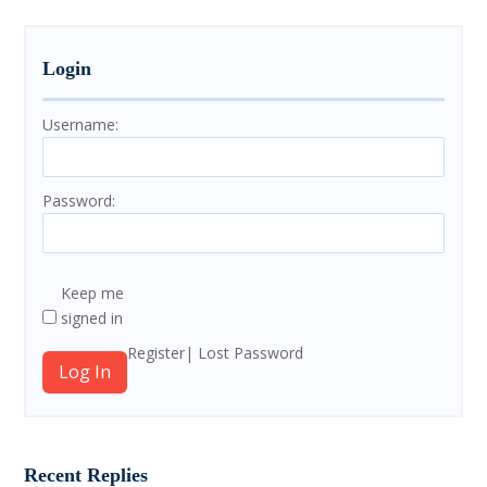
Login
Username:
Password:
Keep me
signed in
Register
Lost Password
Log In
Recent Replies