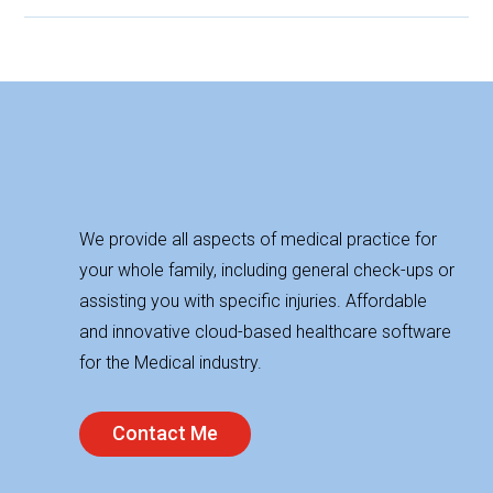
We provide all aspects of medical practice for
your whole family, including general check-ups or
assisting you with specific injuries. Affordable
and innovative cloud-based healthcare software
for the Medical industry.
Contact Me