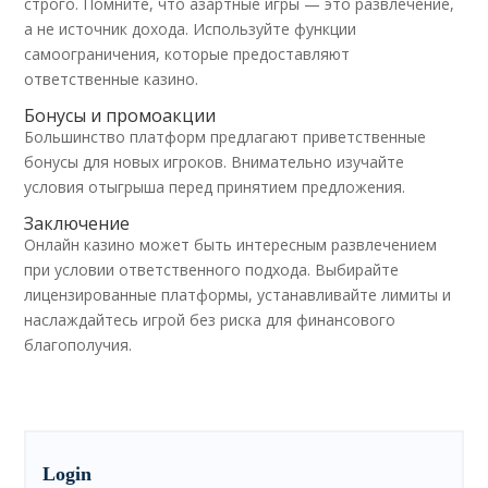
строго. Помните, что азартные игры — это развлечение,
а не источник дохода. Используйте функции
самоограничения, которые предоставляют
ответственные казино.
Бонусы и промоакции
Большинство платформ предлагают приветственные
бонусы для новых игроков. Внимательно изучайте
условия отыгрыша перед принятием предложения.
Заключение
Онлайн казино может быть интересным развлечением
при условии ответственного подхода. Выбирайте
лицензированные платформы, устанавливайте лимиты и
наслаждайтесь игрой без риска для финансового
благополучия.
Login