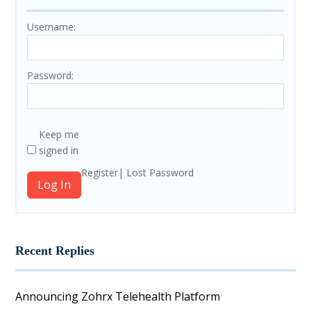
Username:
Password:
Keep me
signed in
Register
Lost Password
Log In
Recent Replies
Announcing Zohrx Telehealth Platform