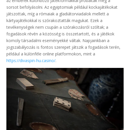
az emberek különböző játékformákkal próbálták meg a
sorsot befolyásolni. Az egyiptomiak például kockajátékokat
játszottak, míg a rómaiak a gladiátorviadalok mellett a
kártyajátékokkal is szórakoztatták magukat. Ezek a
tevékenységek nem csupán a szórakozásról szóltak; a
fogadások révén a közösség is összetartott, és a játékok
komoly társadalmi eseményekké váltak. Napjainkban a
jogszabályozás is fontos szerepet játszik a fogadások terén,
például a különféle online platformokon, mint a
https://divaspin-hu.casino/
.