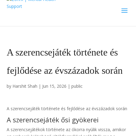
A szerencsejáték története és
fejlődése az évszázadok során
by
Harshit Shah
|
Jun 15, 2026
|
public
A szerencsejáték története és fejlődése az évszázadok során
A szerencsejáték ősi gyökerei
A szerencsejátékok története az ókorra nyúlik vissza, amikor