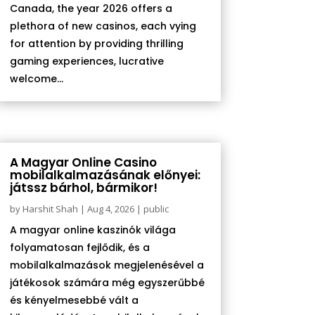
Canada, the year 2026 offers a
plethora of new casinos, each vying
for attention by providing thrilling
gaming experiences, lucrative
welcome...
A Magyar Online Casino
mobilalkalmazásának előnyei:
játssz bárhol, bármikor!
by
Harshit Shah
|
Aug 4, 2026
|
public
A magyar online kaszinók világa
folyamatosan fejlődik, és a
mobilalkalmazások megjelenésével a
játékosok számára még egyszerűbbé
és kényelmesebbé vált a