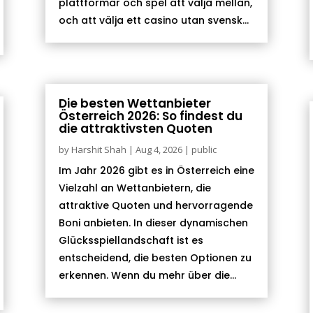
plattformar och spel att välja mellan,
och att välja ett casino utan svensk...
Die besten Wettanbieter
Österreich 2026: So findest du
die attraktivsten Quoten
by
Harshit Shah
|
Aug 4, 2026
|
public
Im Jahr 2026 gibt es in Österreich eine
Vielzahl an Wettanbietern, die
attraktive Quoten und hervorragende
Boni anbieten. In dieser dynamischen
Glücksspiellandschaft ist es
entscheidend, die besten Optionen zu
erkennen. Wenn du mehr über die...