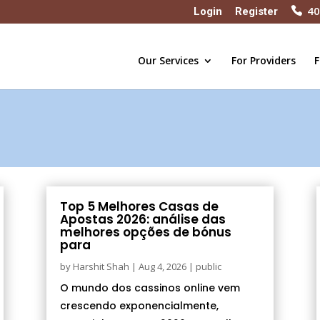
40
Login
Register
Our Services
For Providers
F
Top 5 Melhores Casas de
Apostas 2026: análise das
melhores opções de bónus
para
by
Harshit Shah
|
Aug 4, 2026
|
public
O mundo dos cassinos online vem
crescendo exponencialmente,