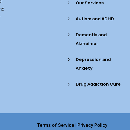
or
Our Services
5
and
r
Autism and ADHD
5
Dementia and
5
Alzheimer
Depression and
5
Anxiety
Drug Addiction Cure
5
Terms of Service
|
Privacy Policy