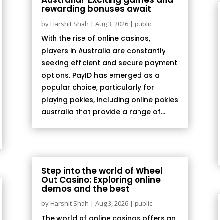
Australia? Exciting games and
rewarding bonuses await
by
Harshit Shah
|
Aug 3, 2026
|
public
With the rise of online casinos,
players in Australia are constantly
seeking efficient and secure payment
options. PayID has emerged as a
popular choice, particularly for
playing pokies, including online pokies
australia that provide a range of...
Step into the world of Wheel
Out Casino: Exploring online
demos and the best
by
Harshit Shah
|
Aug 3, 2026
|
public
The world of online casinos offers an