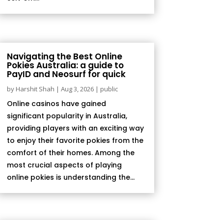
Navigating the Best Online
Pokies Australia: a guide to
PayID and Neosurf for quick
by
Harshit Shah
|
Aug 3, 2026
|
public
Online casinos have gained
significant popularity in Australia,
providing players with an exciting way
to enjoy their favorite pokies from the
comfort of their homes. Among the
most crucial aspects of playing
online pokies is understanding the...