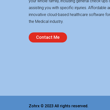
your whole family, including general check-ups 
assisting you with specific injuries. Affordable 
innovative cloud-based healthcare software fo
the Medical industry.
Contact Me
Zohrx © 2023 All rights reserved.