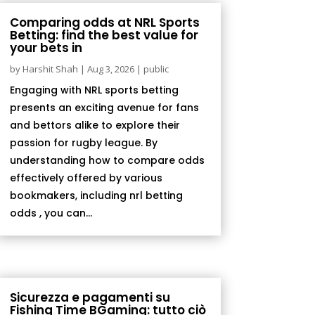
Comparing odds at NRL Sports
Betting: find the best value for
your bets in
by
Harshit Shah
|
Aug 3, 2026
|
public
Engaging with NRL sports betting
presents an exciting avenue for fans
and bettors alike to explore their
passion for rugby league. By
understanding how to compare odds
effectively offered by various
bookmakers, including nrl betting
odds , you can...
Sicurezza e pagamenti su
Fishing Time BGaming: tutto ciò