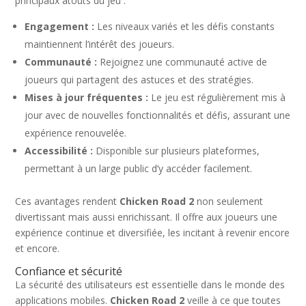
principaux atouts du jeu :
Engagement :
Les niveaux variés et les défis constants
maintiennent l’intérêt des joueurs.
Communauté :
Rejoignez une communauté active de
joueurs qui partagent des astuces et des stratégies.
Mises à jour fréquentes :
Le jeu est régulièrement mis à
jour avec de nouvelles fonctionnalités et défis, assurant une
expérience renouvelée.
Accessibilité :
Disponible sur plusieurs plateformes,
permettant à un large public d’y accéder facilement.
Ces avantages rendent
Chicken Road 2
non seulement
divertissant mais aussi enrichissant. Il offre aux joueurs une
expérience continue et diversifiée, les incitant à revenir encore
et encore.
Confiance et sécurité
La sécurité des utilisateurs est essentielle dans le monde des
applications mobiles.
Chicken Road 2
veille à ce que toutes