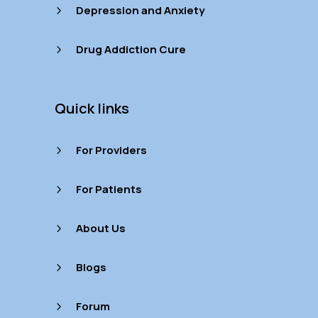
Depression and Anxiety
5
Drug Addiction Cure
5
Quick links
For Providers
5
For Patients
5
About Us
5
Blogs
5
Forum
5