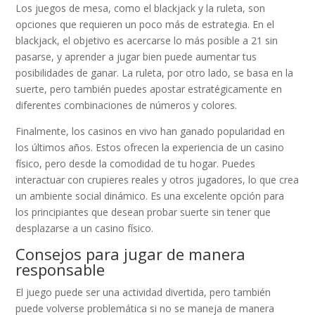
Los juegos de mesa, como el blackjack y la ruleta, son
opciones que requieren un poco más de estrategia. En el
blackjack, el objetivo es acercarse lo más posible a 21 sin
pasarse, y aprender a jugar bien puede aumentar tus
posibilidades de ganar. La ruleta, por otro lado, se basa en la
suerte, pero también puedes apostar estratégicamente en
diferentes combinaciones de números y colores.
Finalmente, los casinos en vivo han ganado popularidad en
los últimos años. Estos ofrecen la experiencia de un casino
físico, pero desde la comodidad de tu hogar. Puedes
interactuar con crupieres reales y otros jugadores, lo que crea
un ambiente social dinámico. Es una excelente opción para
los principiantes que desean probar suerte sin tener que
desplazarse a un casino físico.
Consejos para jugar de manera
responsable
El juego puede ser una actividad divertida, pero también
puede volverse problemática si no se maneja de manera