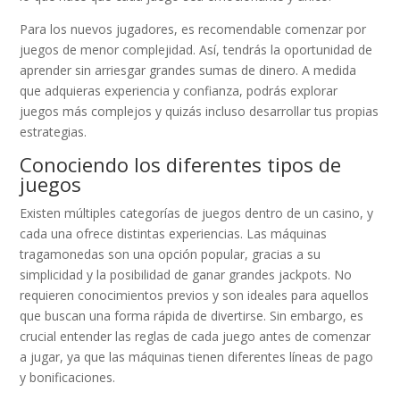
Para los nuevos jugadores, es recomendable comenzar por
juegos de menor complejidad. Así, tendrás la oportunidad de
aprender sin arriesgar grandes sumas de dinero. A medida
que adquieras experiencia y confianza, podrás explorar
juegos más complejos y quizás incluso desarrollar tus propias
estrategias.
Conociendo los diferentes tipos de
juegos
Existen múltiples categorías de juegos dentro de un casino, y
cada una ofrece distintas experiencias. Las máquinas
tragamonedas son una opción popular, gracias a su
simplicidad y la posibilidad de ganar grandes jackpots. No
requieren conocimientos previos y son ideales para aquellos
que buscan una forma rápida de divertirse. Sin embargo, es
crucial entender las reglas de cada juego antes de comenzar
a jugar, ya que las máquinas tienen diferentes líneas de pago
y bonificaciones.