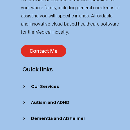
your whole family, including general check-ups or
assisting you with specific injuries. Affordable
and innovative cloud-based healthcare software
for the Medical industry.
Contact Me
Quick links
Our Services
5
Autism and ADHD
5
Dementia and Alzheimer
5