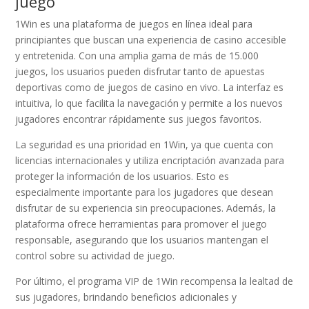
juego
1Win es una plataforma de juegos en línea ideal para
principiantes que buscan una experiencia de casino accesible
y entretenida. Con una amplia gama de más de 15.000
juegos, los usuarios pueden disfrutar tanto de apuestas
deportivas como de juegos de casino en vivo. La interfaz es
intuitiva, lo que facilita la navegación y permite a los nuevos
jugadores encontrar rápidamente sus juegos favoritos.
La seguridad es una prioridad en 1Win, ya que cuenta con
licencias internacionales y utiliza encriptación avanzada para
proteger la información de los usuarios. Esto es
especialmente importante para los jugadores que desean
disfrutar de su experiencia sin preocupaciones. Además, la
plataforma ofrece herramientas para promover el juego
responsable, asegurando que los usuarios mantengan el
control sobre su actividad de juego.
Por último, el programa VIP de 1Win recompensa la lealtad de
sus jugadores, brindando beneficios adicionales y