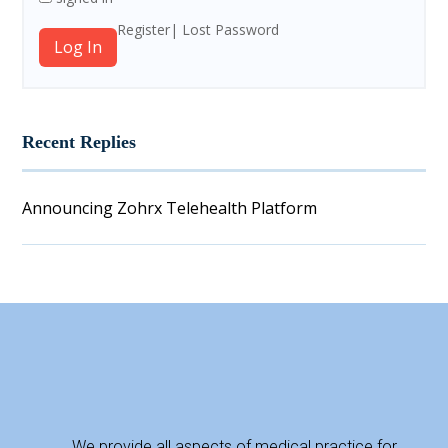
Register
Lost Password
Log In
Recent Replies
Announcing Zohrx Telehealth Platform
We provide all aspects of medical practice for