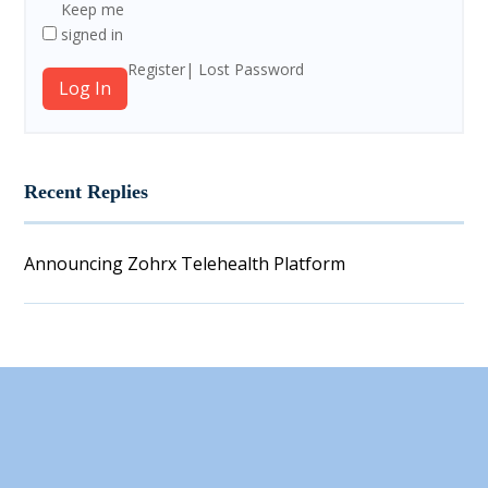
Keep me
signed in
Register
Lost Password
Log In
Recent Replies
Announcing Zohrx Telehealth Platform