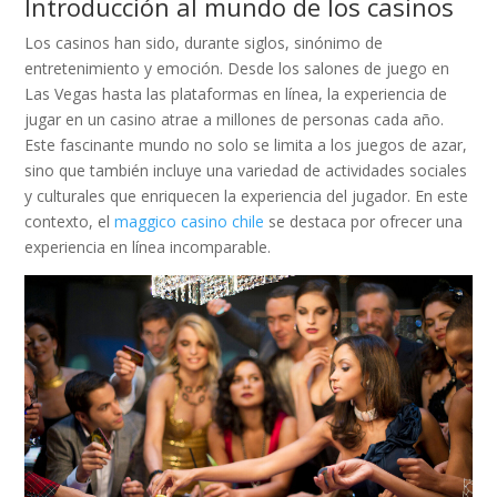
Introducción al mundo de los casinos
Los casinos han sido, durante siglos, sinónimo de
entretenimiento y emoción. Desde los salones de juego en
Las Vegas hasta las plataformas en línea, la experiencia de
jugar en un casino atrae a millones de personas cada año.
Este fascinante mundo no solo se limita a los juegos de azar,
sino que también incluye una variedad de actividades sociales
y culturales que enriquecen la experiencia del jugador. En este
contexto, el
maggico casino chile
se destaca por ofrecer una
experiencia en línea incomparable.