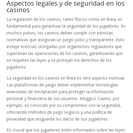
Aspectos legales y de seguridad en los
casinos
La regulación de los casinos, tanto físicos como en línea, es
fundamental para garantizar la seguridad de los jugadores. En
muchos países, los casinos deben cumplir con estrictas
normativas que aseguran un juego justo y transparente. Esto
incluye licencias otorgadas por organismos reguladores que
supervisan las operaciones de los casinos, garantizando que
se respeten las leyes y se protejan los derechos de los
jugadores.
La seguridad en los casinos en línea es otro aspecto esencial.
Las plataformas de juego deben implementar tecnologías
avanzadas de encriptación para proteger la información
personal y financiera de sus usuarios. Maggico Casino, por
ejemplo, es conocido por su compromiso con la seguridad,
ofreciendo métodos de pago seguros y una política de
privacidad que resguarda los datos de sus jugadores.
Es crucial que los jugadores estén informados sobre las leyes