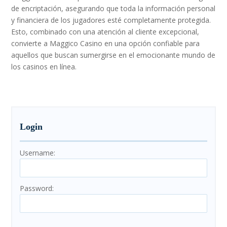
de encriptación, asegurando que toda la información personal
y financiera de los jugadores esté completamente protegida.
Esto, combinado con una atención al cliente excepcional,
convierte a Maggico Casino en una opción confiable para
aquellos que buscan sumergirse en el emocionante mundo de
los casinos en línea.
Login
Username:
Password: