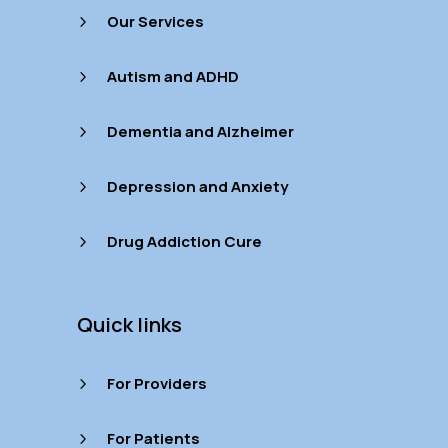
Our Services
5
Autism and ADHD
5
Dementia and Alzheimer
5
Depression and Anxiety
5
Drug Addiction Cure
5
Quick links
For Providers
5
For Patients
5