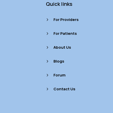
Quick links
For Providers
5
For Patients
5
About Us
5
Blogs
5
Forum
5
Contact Us
5