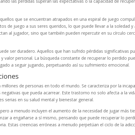
uando las pérdidas superan las expectativas o la capacidad de recuper
quellos que se encuentran atrapados en una espiral de juego compul
s de juego a sus seres queridos, lo que puede llevar a la soledad y 
tan al jugador, sino que también pueden repercutir en su círculo cer
uede ser duradero. Aquellos que han sufrido pérdidas significativas p
 y valor personal. La búsqueda constante de recuperar lo perdido pue
bligado a seguir jugando, perpetuando así su sufrimiento emocional.
ciones
a millones de personas en todo el mundo. Se caracteriza por la incap
s negativas que pueda acarrear. Este trastorno no solo afecta a la vid
nes serias en su salud mental y bienestar general.
r, pero a menudo incluyen el aumento de la necesidad de jugar más t
nzar a engañarse a sí mismo, pensando que puede recuperar lo perd
oria. Estas creencias erróneas a menudo perpetúan el ciclo de la adicc