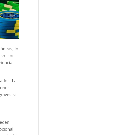
táneas, lo
ansmisor
riencia
rados. La
iones
raves si
ueden
ocional