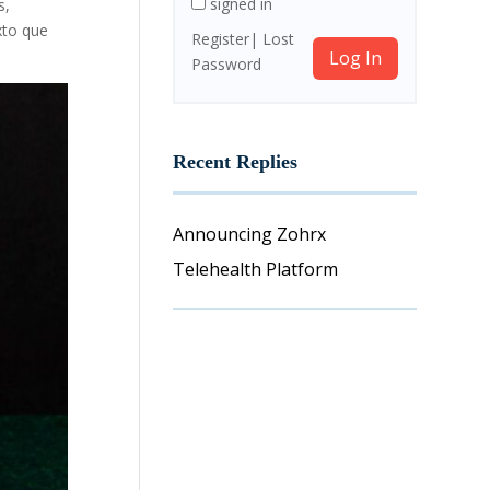
signed in
s,
xto que
Register
Lost
Log In
Password
Recent Replies
Announcing Zohrx
Telehealth Platform