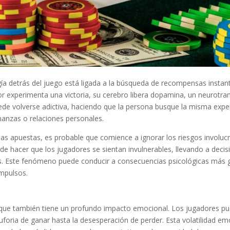
ogía detrás del juego está ligada a la búsqueda de recompensas instan
dor experimenta una victoria, su cerebro libera dopamina, un neurotr
uede volverse adictiva, haciendo que la persona busque la misma expe
inanzas o relaciones personales.
as apuestas, es probable que comience a ignorar los riesgos involuc
de hacer que los jugadores se sientan invulnerables, llevando a decis
as. Este fenómeno puede conducir a consecuencias psicológicas más g
mpulsos.
o que también tiene un profundo impacto emocional. Los jugadores p
oria de ganar hasta la desesperación de perder. Esta volatilidad em