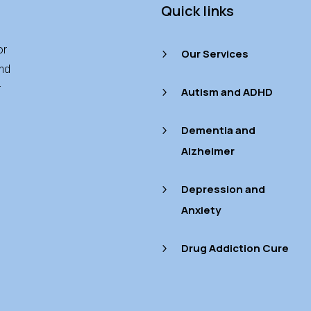
Quick links
or
Our Services
5
and
r
Autism and ADHD
5
Dementia and
5
Alzheimer
Depression and
5
Anxiety
Drug Addiction Cure
5