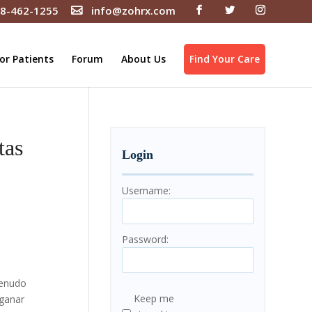
8-462-1255
info@zohrx.com
or Patients
Forum
About Us
Find Your Care
tas
Login
Username:
Password:
menudo
Keep me
 ganar