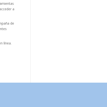
ramientas
 acceder a
ompaña de
antes
n línea.