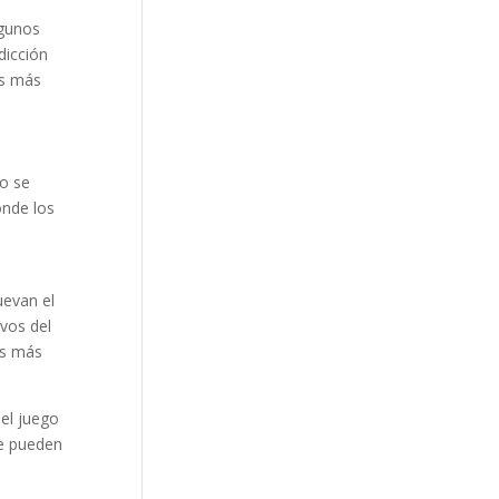
lgunos
dicción
as más
go se
onde los
uevan el
ivos del
es más
 el juego
se pueden