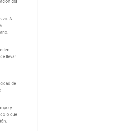
ación del
sivo. A
al
cano,
ueden
de llevar
acidad de
a
iempo y
ido o que
ión,