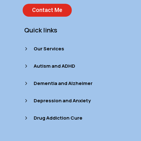
Contact Me
Quick links
Our Services
5
Autism and ADHD
5
Dementia and Alzheimer
5
Depression and Anxiety
5
Drug Addiction Cure
5