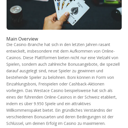
Main Overview
Die Casino-Branche hat sich in den letzten Jahren rasant
entwickelt, insbesondere mit dem Aufkommen von Online-
Casinos. Diese Plattformen bieten nicht nur eine Vielzahl von
Spielen, sondern auch zahlreiche Bonusangebote, die speziell
darauf ausgelegt sind, neue Spieler zu gewinnen und
bestehende Spieler zu belohnen. Boni können in Form von
Einzahlungsboni, Freispielen oder Cashback-Aktionen
vorliegen. Das Westace Casino beispielsweise hat sich als
eines der führenden Online-Casinos in der Schweiz etabliert,
indem es über 9.950 Spiele und ein attraktives
Willkommenspaket bietet. Ein gründliches Verständnis der
verschiedenen Bonusarten und deren Bedingungen ist der
Schlüssel, um deinen Erfolg im Casino zu maximieren.