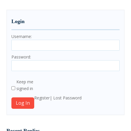
Login
Username:
Password:
Keep me
signed in
Register
Lost Password
Log In
Recent Replies