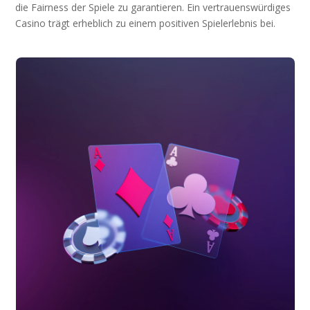
die Fairness der Spiele zu garantieren. Ein vertrauenswürdiges
Casino trägt erheblich zu einem positiven Spielerlebnis bei.