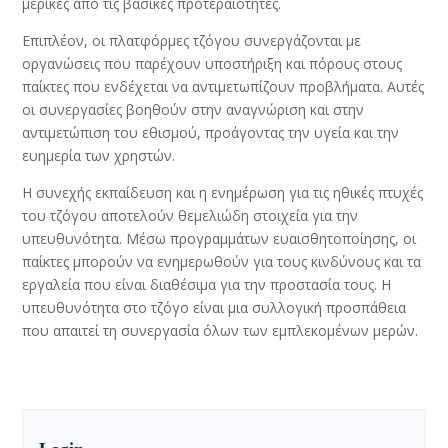
μερικές από τις βασικές προτεραιότητες.
Επιπλέον, οι πλατφόρμες τζόγου συνεργάζονται με
οργανώσεις που παρέχουν υποστήριξη και πόρους στους
παίκτες που ενδέχεται να αντιμετωπίζουν προβλήματα. Αυτές
οι συνεργασίες βοηθούν στην αναγνώριση και στην
αντιμετώπιση του εθισμού, προάγοντας την υγεία και την
ευημερία των χρηστών.
Η συνεχής εκπαίδευση και η ενημέρωση για τις ηθικές πτυχές
του τζόγου αποτελούν θεμελιώδη στοιχεία για την
υπευθυνότητα. Μέσω προγραμμάτων ευαισθητοποίησης, οι
παίκτες μπορούν να ενημερωθούν για τους κινδύνους και τα
εργαλεία που είναι διαθέσιμα για την προστασία τους. Η
υπευθυνότητα στο τζόγο είναι μια συλλογική προσπάθεια
που απαιτεί τη συνεργασία όλων των εμπλεκομένων μερών.