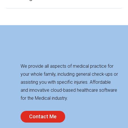
We provide all aspects of medical practice for
your whole family, including general check-ups or
assisting you with specific injuries. Affordable
and innovative cloud-based healthcare software
for the Medical industry.
Contact Me