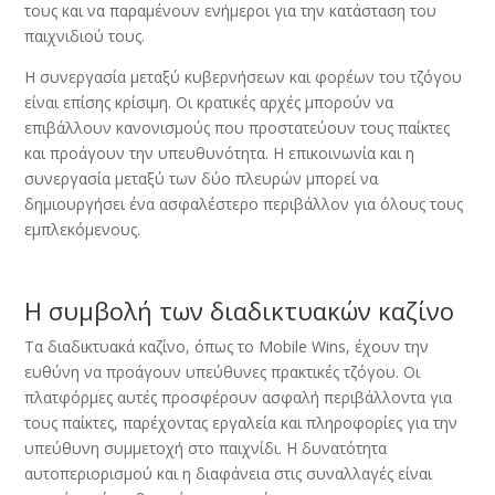
τους και να παραμένουν ενήμεροι για την κατάσταση του
παιχνιδιού τους.
Η συνεργασία μεταξύ κυβερνήσεων και φορέων του τζόγου
είναι επίσης κρίσιμη. Οι κρατικές αρχές μπορούν να
επιβάλλουν κανονισμούς που προστατεύουν τους παίκτες
και προάγουν την υπευθυνότητα. Η επικοινωνία και η
συνεργασία μεταξύ των δύο πλευρών μπορεί να
δημιουργήσει ένα ασφαλέστερο περιβάλλον για όλους τους
εμπλεκόμενους.
Η συμβολή των διαδικτυακών καζίνο
Τα διαδικτυακά καζίνο, όπως το Mobile Wins, έχουν την
ευθύνη να προάγουν υπεύθυνες πρακτικές τζόγου. Οι
πλατφόρμες αυτές προσφέρουν ασφαλή περιβάλλοντα για
τους παίκτες, παρέχοντας εργαλεία και πληροφορίες για την
υπεύθυνη συμμετοχή στο παιχνίδι. Η δυνατότητα
αυτοπεριορισμού και η διαφάνεια στις συναλλαγές είναι