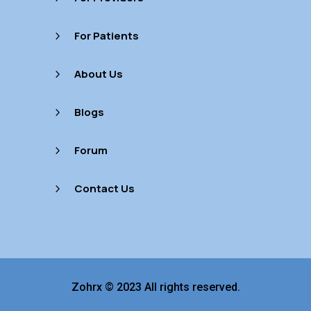
For Patients
5
About Us
5
Blogs
5
Forum
5
Contact Us
5
Zohrx © 2023 All rights reserved.