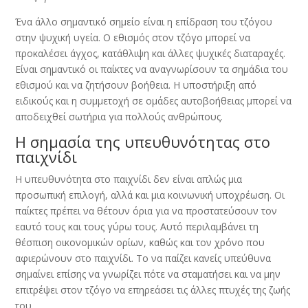
Ένα άλλο σημαντικό σημείο είναι η επίδραση του τζόγου
στην ψυχική υγεία. Ο εθισμός στον τζόγο μπορεί να
προκαλέσει άγχος, κατάθλιψη και άλλες ψυχικές διαταραχές.
Είναι σημαντικό οι παίκτες να αναγνωρίσουν τα σημάδια του
εθισμού και να ζητήσουν βοήθεια. Η υποστήριξη από
ειδικούς και η συμμετοχή σε ομάδες αυτοβοήθειας μπορεί να
αποδειχθεί σωτήρια για πολλούς ανθρώπους.
Η σημασία της υπευθυνότητας στο
παιχνίδι
Η υπευθυνότητα στο παιχνίδι δεν είναι απλώς μια
προσωπική επιλογή, αλλά και μια κοινωνική υποχρέωση. Οι
παίκτες πρέπει να θέτουν όρια για να προστατεύσουν τον
εαυτό τους και τους γύρω τους. Αυτό περιλαμβάνει τη
θέσπιση οικονομικών ορίων, καθώς και τον χρόνο που
αφιερώνουν στο παιχνίδι. Το να παίζει κανείς υπεύθυνα
σημαίνει επίσης να γνωρίζει πότε να σταματήσει και να μην
επιτρέψει στον τζόγο να επηρεάσει τις άλλες πτυχές της ζωής
του.