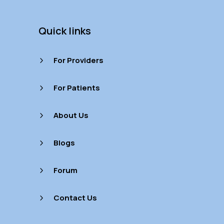
Quick links
For Providers
5
For Patients
5
About Us
5
Blogs
5
Forum
5
Contact Us
5