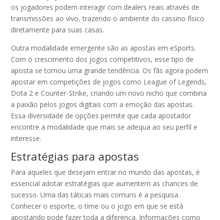
os jogadores podem interagir com dealers reais através de
transmissões ao vivo, trazendo o ambiente do cassino físico
diretamente para suas casas.
Outra modalidade emergente são as apostas em eSports.
Com o crescimento dos jogos competitivos, esse tipo de
aposta se tornou uma grande tendência. Os fãs agora podem
apostar em competições de jogos como League of Legends,
Dota 2 e Counter-Strike, criando um novo nicho que combina
a paixão pelos jogos digitais com a emoção das apostas.
Essa diversidade de opções permite que cada apostador
encontre a modalidade que mais se adequa ao seu perfil e
interesse.
Estratégias para apostas
Para aqueles que desejam entrar no mundo das apostas, é
essencial adotar estratégias que aumentem as chances de
sucesso. Uma das táticas mais comuns é a pesquisa.
Conhecer o esporte, o time ou o jogo em que se está
apostando pode fazer toda a diferença. Informações como