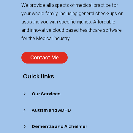
We provide all aspects of medical practice for
your whole family, including general check-ups or
assisting you with specific injuries. Affordable
and innovative cloud-based healthcare software
for the Medical industry.
Contact Me
Quick links
Our Services
5
Autism and ADHD
5
Dementia and Alzheimer
5