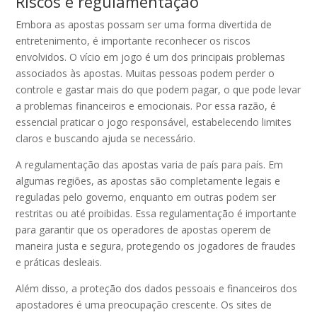
Riscos e regulamentação
Embora as apostas possam ser uma forma divertida de
entretenimento, é importante reconhecer os riscos
envolvidos. O vício em jogo é um dos principais problemas
associados às apostas. Muitas pessoas podem perder o
controle e gastar mais do que podem pagar, o que pode levar
a problemas financeiros e emocionais. Por essa razão, é
essencial praticar o jogo responsável, estabelecendo limites
claros e buscando ajuda se necessário.
A regulamentação das apostas varia de país para país. Em
algumas regiões, as apostas são completamente legais e
reguladas pelo governo, enquanto em outras podem ser
restritas ou até proibidas. Essa regulamentação é importante
para garantir que os operadores de apostas operem de
maneira justa e segura, protegendo os jogadores de fraudes
e práticas desleais.
Além disso, a proteção dos dados pessoais e financeiros dos
apostadores é uma preocupação crescente. Os sites de