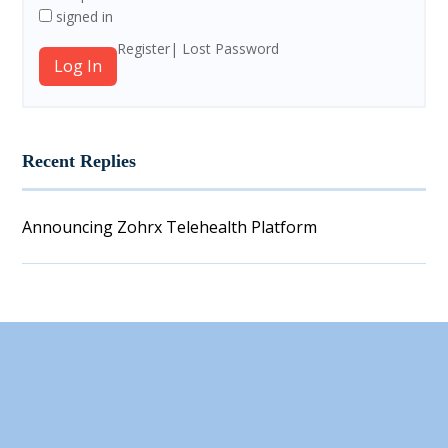
signed in
Register
Lost Password
Log In
Recent Replies
Announcing Zohrx Telehealth Platform