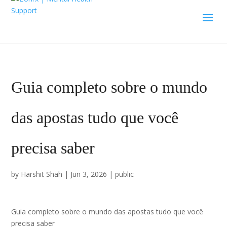
Guia completo sobre o mundo
das apostas tudo que você
precisa saber
by
Harshit Shah
|
Jun 3, 2026
|
public
Guia completo sobre o mundo das apostas tudo que você
precisa saber