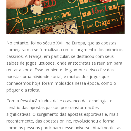
No entanto, foi no século XVII, na Europa, que as apostas
começaram a se formalizar, com o surgimento dos primeiros
cassinos. A França, em particular, se destacou com seus
salões de jogos luxuosos, onde aristocratas se reuniam para
tentar a sorte. Esse ambiente de glamour e risco fez das
apostas uma atividade social, e muitos dos jogos que
conhecemos hoje foram moldados nessa época, como o
pôquer e a roleta.
Com a Revolução Industrial e o avanço da tecnologia, o
cenário das apostas passou por transformações
significativas. O surgimento das apostas esportivas e, mais
recentemente, das apostas online, revolucionou a forma
como as pessoas participam desse universo. Atualmente, as