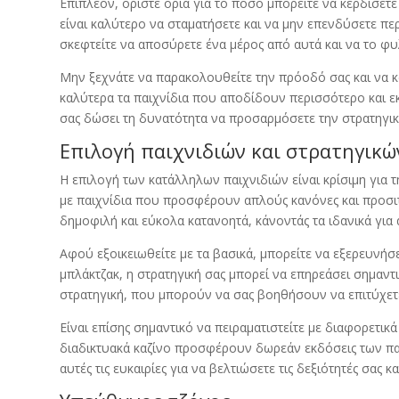
Επιπλέον, ορίστε όρια για το πόσο μπορείτε να κερδίσετε 
είναι καλύτερο να σταματήσετε και να μην επενδύσετε πε
σκεφτείτε να αποσύρετε ένα μέρος από αυτά και να το φυ
Μην ξεχνάτε να παρακολουθείτε την πρόοδό σας και να κ
καλύτερα τα παιχνίδια που αποδίδουν περισσότερο και ε
σας δώσει τη δυνατότητα να προσαρμόσετε την στρατηγική 
Επιλογή παιχνιδιών και στρατηγικώ
Η επιλογή των κατάλληλων παιχνιδιών είναι κρίσιμη για τη
με παιχνίδια που προσφέρουν απλούς κανόνες και προσιτέ
δημοφιλή και εύκολα κατανοητά, κάνοντάς τα ιδανικά για 
Αφού εξοικειωθείτε με τα βασικά, μπορείτε να εξερευνήσ
μπλάκτζακ, η στρατηγική σας μπορεί να επηρεάσει σημαντι
στρατηγική, που μπορούν να σας βοηθήσουν να επιτύχετ
Είναι επίσης σημαντικό να πειραματιστείτε με διαφορετικ
διαδικτυακά καζίνο προσφέρουν δωρεάν εκδόσεις των παι
αυτές τις ευκαιρίες για να βελτιώσετε τις δεξιότητές σας 