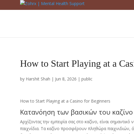
How to Start Playing at a Cas
by
Harshit Shah
|
Jun 8, 2026
|
public
How to Start Playing at a Casino for Beginners
Κατανόηση των βασικών του καζίνο
Αρχίζοντας την εμπειρία σας στο καζίνο, είναι σημαντικό
παιχνίδια. Τα καζίνο προσφέρουν πληθώρα παιχνιδιών, ό