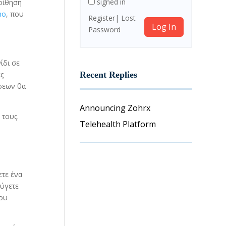
signed in
ποίθηση
no
, που
Register
Lost
Log In
Password
ίδι σε
ες
Recent Replies
όσεων θα
Announcing Zohrx
 τους.
Telehealth Platform
ετε ένα
φύγετε
του