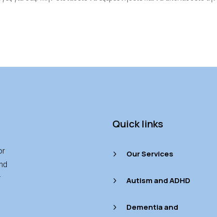
Quick links
or
Our Services
5
and
r
Autism and ADHD
5
Dementia and
5