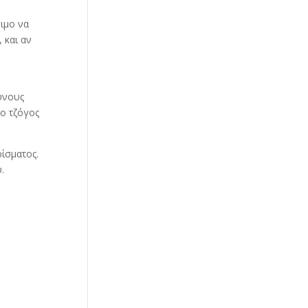
σιμο να
 και αν
δύνους
 ο τζόγος
ίσματος.
.