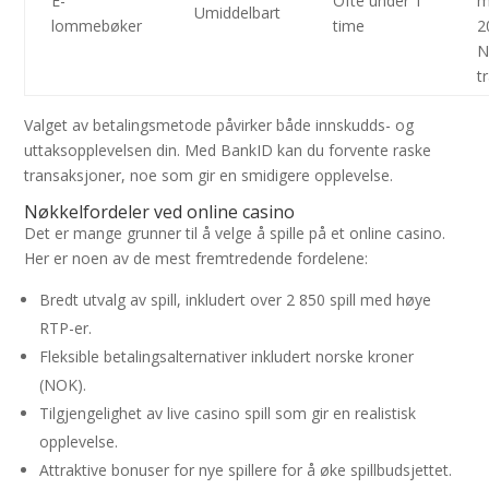
E-
Ofte under 1
m
Umiddelbart
lommebøker
time
2
N
t
Valget av betalingsmetode påvirker både innskudds- og
uttaksopplevelsen din. Med BankID kan du forvente raske
transaksjoner, noe som gir en smidigere opplevelse.
Nøkkelfordeler ved online casino
Det er mange grunner til å velge å spille på et online casino.
Her er noen av de mest fremtredende fordelene:
Bredt utvalg av spill, inkludert over 2 850 spill med høye
RTP-er.
Fleksible betalingsalternativer inkludert norske kroner
(NOK).
Tilgjengelighet av live casino spill som gir en realistisk
opplevelse.
Attraktive bonuser for nye spillere for å øke spillbudsjettet.