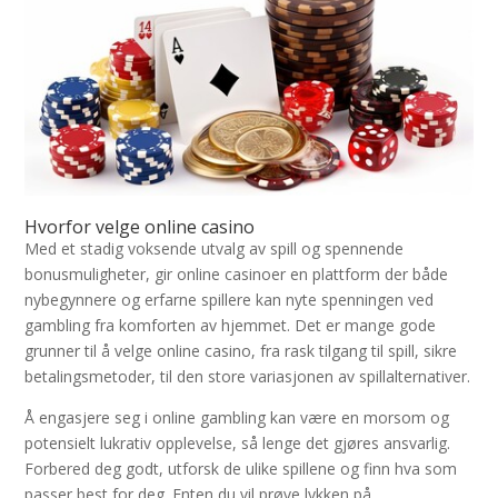
Hvorfor velge online casino
Med et stadig voksende utvalg av spill og spennende
bonusmuligheter, gir online casinoer en plattform der både
nybegynnere og erfarne spillere kan nyte spenningen ved
gambling fra komforten av hjemmet. Det er mange gode
grunner til å velge online casino, fra rask tilgang til spill, sikre
betalingsmetoder, til den store variasjonen av spillalternativer.
Å engasjere seg i online gambling kan være en morsom og
potensielt lukrativ opplevelse, så lenge det gjøres ansvarlig.
Forbered deg godt, utforsk de ulike spillene og finn hva som
passer best for deg. Enten du vil prøve lykken på