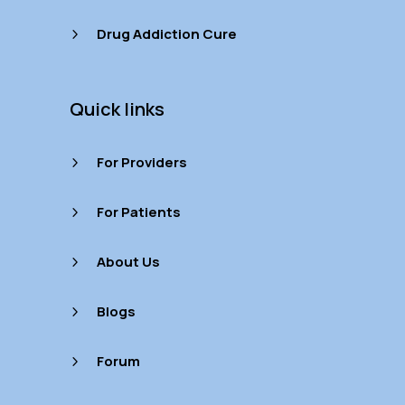
Drug Addiction Cure
5
Quick links
For Providers
5
For Patients
5
About Us
5
Blogs
5
Forum
5