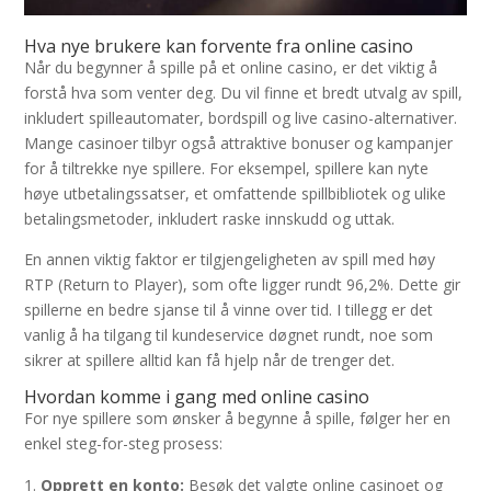
Hva nye brukere kan forvente fra online casino
Når du begynner å spille på et online casino, er det viktig å
forstå hva som venter deg. Du vil finne et bredt utvalg av spill,
inkludert spilleautomater, bordspill og live casino-alternativer.
Mange casinoer tilbyr også attraktive bonuser og kampanjer
for å tiltrekke nye spillere. For eksempel, spillere kan nyte
høye utbetalingssatser, et omfattende spillbibliotek og ulike
betalingsmetoder, inkludert raske innskudd og uttak.
En annen viktig faktor er tilgjengeligheten av spill med høy
RTP (Return to Player), som ofte ligger rundt 96,2%. Dette gir
spillerne en bedre sjanse til å vinne over tid. I tillegg er det
vanlig å ha tilgang til kundeservice døgnet rundt, noe som
sikrer at spillere alltid kan få hjelp når de trenger det.
Hvordan komme i gang med online casino
For nye spillere som ønsker å begynne å spille, følger her en
enkel steg-for-steg prosess:
Opprett en konto:
Besøk det valgte online casinoet og