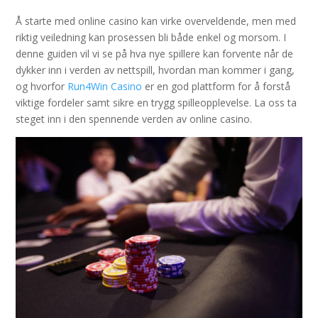
Å starte med online casino kan virke overveldende, men med
riktig veiledning kan prosessen bli både enkel og morsom. I
denne guiden vil vi se på hva nye spillere kan forvente når de
dykker inn i verden av nettspill, hvordan man kommer i gang,
og hvorfor
Run4Win Casino
er en god plattform for å forstå
viktige fordeler samt sikre en trygg spilleopplevelse. La oss ta
steget inn i den spennende verden av online casino.