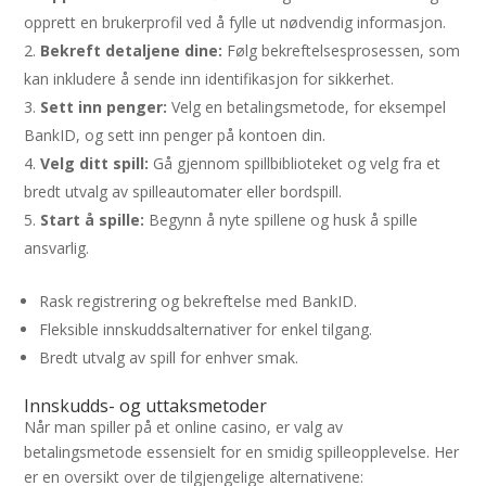
opprett en brukerprofil ved å fylle ut nødvendig informasjon.
Bekreft detaljene dine:
Følg bekreftelsesprosessen, som
kan inkludere å sende inn identifikasjon for sikkerhet.
Sett inn penger:
Velg en betalingsmetode, for eksempel
BankID, og sett inn penger på kontoen din.
Velg ditt spill:
Gå gjennom spillbiblioteket og velg fra et
bredt utvalg av spilleautomater eller bordspill.
Start å spille:
Begynn å nyte spillene og husk å spille
ansvarlig.
Rask registrering og bekreftelse med BankID.
Fleksible innskuddsalternativer for enkel tilgang.
Bredt utvalg av spill for enhver smak.
Innskudds- og uttaksmetoder
Når man spiller på et online casino, er valg av
betalingsmetode essensielt for en smidig spilleopplevelse. Her
er en oversikt over de tilgjengelige alternativene: