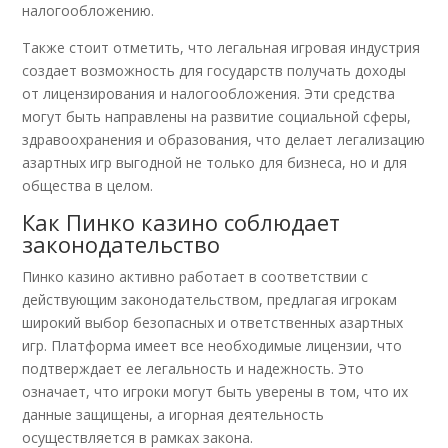
налогообложению.
Также стоит отметить, что легальная игровая индустрия
создает возможность для государств получать доходы
от лицензирования и налогообложения. Эти средства
могут быть направлены на развитие социальной сферы,
здравоохранения и образования, что делает легализацию
азартных игр выгодной не только для бизнеса, но и для
общества в целом.
Как Пинко казино соблюдает
законодательство
Пинко казино активно работает в соответствии с
действующим законодательством, предлагая игрокам
широкий выбор безопасных и ответственных азартных
игр. Платформа имеет все необходимые лицензии, что
подтверждает ее легальность и надежность. Это
означает, что игроки могут быть уверены в том, что их
данные защищены, а игорная деятельность
осуществляется в рамках закона.