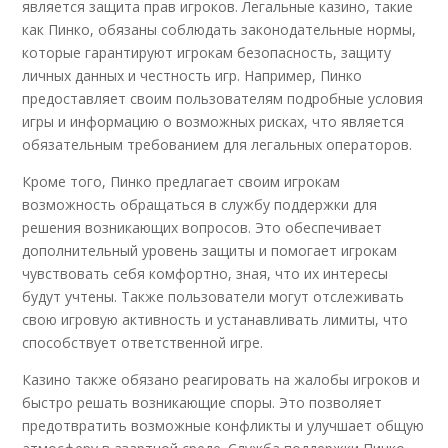
является защита прав игроков. Легальные казино, такие
как Пинко, обязаны соблюдать законодательные нормы,
которые гарантируют игрокам безопасность, защиту
личных данных и честность игр. Например, Пинко
предоставляет своим пользователям подробные условия
игры и информацию о возможных рисках, что является
обязательным требованием для легальных операторов.
Кроме того, Пинко предлагает своим игрокам
возможность обращаться в службу поддержки для
решения возникающих вопросов. Это обеспечивает
дополнительный уровень защиты и помогает игрокам
чувствовать себя комфортно, зная, что их интересы
будут учтены. Также пользователи могут отслеживать
свою игровую активность и устанавливать лимиты, что
способствует ответственной игре.
Казино также обязано реагировать на жалобы игроков и
быстро решать возникающие споры. Это позволяет
предотвратить возможные конфликты и улучшает общую