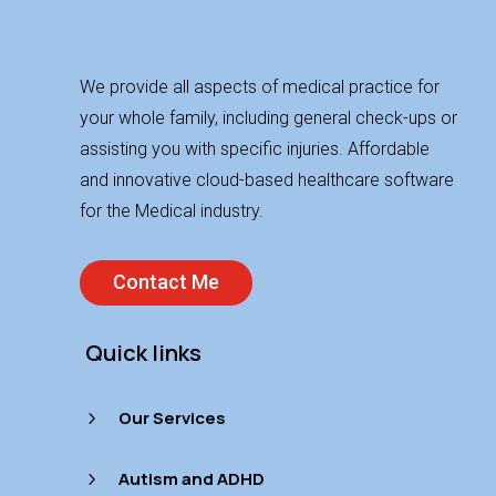
We provide all aspects of medical practice for
your whole family, including general check-ups or
assisting you with specific injuries. Affordable
and innovative cloud-based healthcare software
for the Medical industry.
Contact Me
Quick links
Our Services
5
Autism and ADHD
5