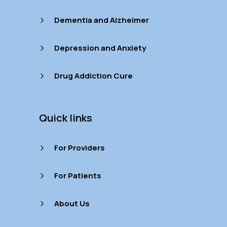
Dementia and Alzheimer
5
Depression and Anxiety
5
Drug Addiction Cure
5
Quick links
For Providers
5
For Patients
5
About Us
5