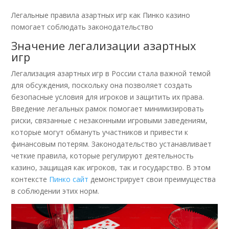
Легальные правила азартных игр как Пинко казино
помогает соблюдать законодательство
Значение легализации азартных
игр
Легализация азартных игр в России стала важной темой
для обсуждения, поскольку она позволяет создать
безопасные условия для игроков и защитить их права.
Введение легальных рамок помогает минимизировать
риски, связанные с незаконными игровыми заведениям,
которые могут обмануть участников и привести к
финансовым потерям. Законодательство устанавливает
четкие правила, которые регулируют деятельность
казино, защищая как игроков, так и государство. В этом
контексте
Пинко сайт
демонстрирует свои преимущества
в соблюдении этих норм.