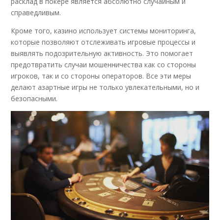
расклад в покере является абсолютно случайным и
справедливым.
Кроме того, казино использует системы мониторинга,
которые позволяют отслеживать игровые процессы и
выявлять подозрительную активность. Это помогает
предотвратить случаи мошенничества как со стороны
игроков, так и со стороны операторов. Все эти меры
делают азартные игры не только увлекательными, но и
безопасными.