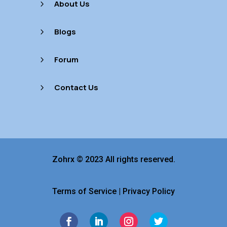
About Us
5
Blogs
5
Forum
5
Contact Us
5
Zohrx © 2023 All rights reserved.
Terms of Service
|
Privacy Policy