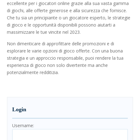
eccellente per i giocatori online grazie alla sua vasta gamma
di giochi, alle offerte generose e alla sicurezza che fornisce.
Che tu sia un principiante o un giocatore esperto, le strategie
di gioco e le opportunità disponibili possono aiutarti a
massimizzare le tue vincite nel 2023.
Non dimenticare di approfittare delle promozioni e di
esplorare le varie opzioni di gioco offerte. Con una buona
strategia e un approccio responsabile, puoi rendere la tua
esperienza di gioco non solo divertente ma anche
potenzialmente redditizia.
Login
Username: