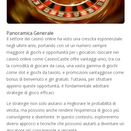
Panoramica Generale
Il settore dei casinò online ha visto una crescita esponenziale
negli ultimi anni, portando con sé un numero sempre
maggiore di giochi e opportunità per i giocatori. Giocare nei
casinò online come CasinoCastle offre vantaggi unici, tra cui
la comodità di giocare da casa, una vasta gamma di giochi
come slot e giochi da tavolo, e promozioni vantaggiose come
bonus di benvenuto e giri gratuiti. Tuttavia, per sfruttare
appieno queste opportunità, è fondamentale adottare
strategie di gioco efficaci.
Le strategie non solo aiutano a migliorare le probabilità di
vincita, ma possono anche rendere l’esperienza di gioco più
coinvolgente e divertente. In questo contesto, esploreremo
diversi approcci e tecniche che possono aiutarti a diventare un
giocatore più consapevole e vincente.