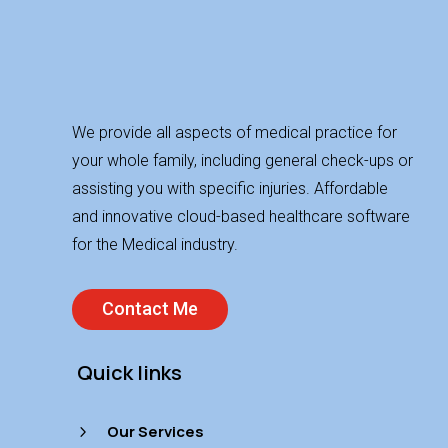
We provide all aspects of medical practice for
your whole family, including general check-ups or
assisting you with specific injuries. Affordable
and innovative cloud-based healthcare software
for the Medical industry.
Contact Me
Quick links
Our Services
5