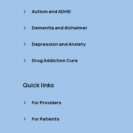
Autism and ADHD
5
Dementia and Alzheimer
5
Depression and Anxiety
5
Drug Addiction Cure
5
Quick links
For Providers
5
For Patients
5