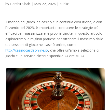
by
Harshit Shah
|
May 22, 2026
|
public
Il mondo dei giochi da casinò è in continua evoluzione, e con
l’avvento del 2023, è importante conoscere le strategie più
efficaci per massimizzare le proprie vincite. In questo articolo,
esploreremo le migliori pratiche per ottenere il massimo dalle
tue sessioni di gioco nei casinò online, come
http://casinocastleonline.it/
, che offre un’ampia selezione di
giochi e un servizio clienti disponibile 24 ore su 24.