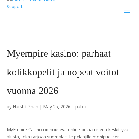
Myempire kasino: parhaat
kolikkopelit ja nopeat voitot
vuonna 2026
by
Harshit Shah
|
May 25, 2026
|
public
MyEmpire Casino on nouseva online-pelaamiseen keskittyvä
alusta, joka tarjoaa suomalaisille pelaajille monipuolisen