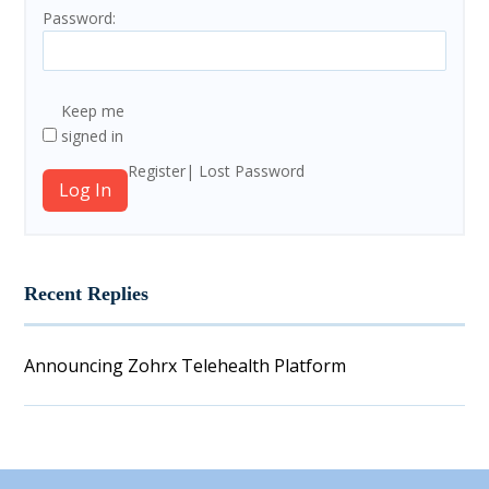
Password:
Keep me
signed in
Register
Lost Password
Log In
Recent Replies
Announcing Zohrx Telehealth Platform