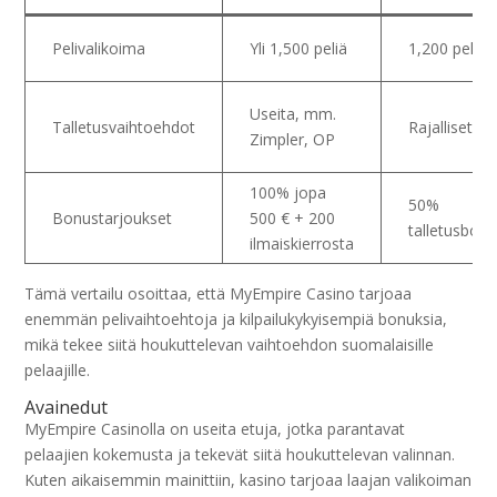
Pelivalikoima
Yli 1,500 peliä
1,200 peliä
Useita, mm.
Talletusvaihtoehdot
Rajalliset
Zimpler, OP
100% jopa
50%
Bonustarjoukset
500 € + 200
talletusbon
ilmaiskierrosta
Tämä vertailu osoittaa, että MyEmpire Casino tarjoaa
enemmän pelivaihtoehtoja ja kilpailukykyisempiä bonuksia,
mikä tekee siitä houkuttelevan vaihtoehdon suomalaisille
pelaajille.
Avainedut
MyEmpire Casinolla on useita etuja, jotka parantavat
pelaajien kokemusta ja tekevät siitä houkuttelevan valinnan.
Kuten aikaisemmin mainittiin, kasino tarjoaa laajan valikoiman