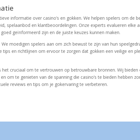
matie
ctieve informatie over casino’s en gokken. We helpen spelers om de b
gheid, spelaanbod en klantbeoordelingen. Onze experts evalueren elke 
s goed geïnformeerd zijn en de juiste keuzes kunnen maken.
 We moedigen spelers aan om zich bewust te zijn van hun speelged
e tips en richtlijnen om ervoor te zorgen dat gokken een veilige en ple
s het cruciaal om te vertrouwen op betrouwbare bronnen. Wij bieden 
 en om te genieten van de spanning die casino’s te bieden hebben zo
uele reviews en tips om je gokervaring te verbeteren.