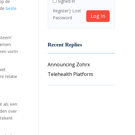
signed in
 op de
r de
beste
Register
Lost
Log In
Password
steem’
lemen.
Recent Replies
 een vorm
Announcing Zohrx
niet
Telehealth Platform
e relatie
t als een
nden over
etekent