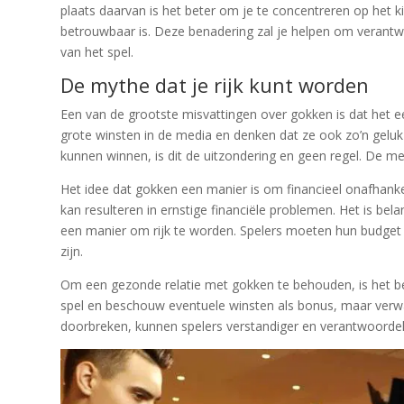
plaats daarvan is het beter om je te concentreren op het k
betrouwbaar is. Deze benadering zal je helpen om verantwo
van het spel.
De mythe dat je rijk kunt worden
Een van de grootste misvattingen over gokken is dat het e
grote winsten in de media en denken dat ze ook zo’n gel
kunnen winnen, is dit de uitzondering en geen regel. De mee
Het idee dat gokken een manier is om financieel onafhankel
kan resulteren in ernstige financiële problemen. Het is be
een manier om rijk te worden. Spelers moeten hun budget 
zijn.
Om een gezonde relatie met gokken te behouden, is het bel
spel en beschouw eventuele winsten als bonus, maar verwac
doorbreken, kunnen spelers verstandiger en verantwoorde