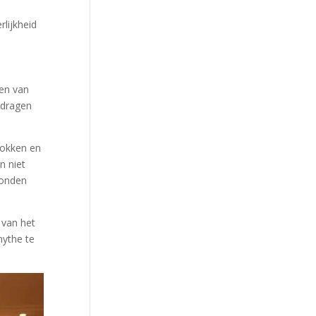
lijkheid
len van
edragen
gokken en
n niet
bonden
 van het
mythe te