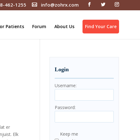
8-462-1255
info@zohrx.com
or Patients
Forum
About Us
Find Your Care
Login
Username:
Password:
at er
Keep me
juist. Elk