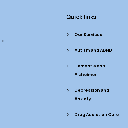
Quick links
or
Our Services
5
and
r
Autism and ADHD
5
Dementia and
5
Alzheimer
Depression and
5
Anxiety
Drug Addiction Cure
5