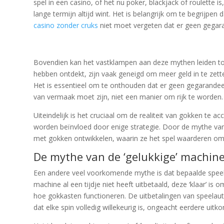
spel in een casino, of het nu poker, blackjack of roulette 
lange termijn altijd wint. Het is belangrijk om te begrijpen
casino zonder cruks
niet moet vergeten dat er geen gegara
Bovendien kan het vastklampen aan deze mythen leiden to
hebben ontdekt, zijn vaak geneigd om meer geld in te zett
Het is essentieel om te onthouden dat er geen gegarandee
van vermaak moet zijn, niet een manier om rijk te worden.
Uiteindelijk is het cruciaal om de realiteit van gokken te a
worden beïnvloed door enige strategie. Door de mythe va
met gokken ontwikkelen, waarin ze het spel waarderen om 
De mythe van de ‘gelukkige’ machin
Een andere veel voorkomende mythe is dat bepaalde speelau
machine al een tijdje niet heeft uitbetaald, deze ‘klaar’ is
hoe gokkasten functioneren. De uitbetalingen van speela
dat elke spin volledig willekeurig is, ongeacht eerdere uitk