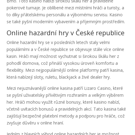
Brno. Toto kasino nabízí širokou škálu her a pravidelné
pokerové turnaje. Je oblíbené mezi místními hráči a turisty, a
to díky přátelskému personálu a výbornému servisu. Kasino
se také pyšní moderním vybavením a příjemným prostředím.
Online hazardní hry v České republice
Online hazardní hry se v posledních letech staly velmi
populárními a v České republice se objevuje stále více online
kasin. Hráči mají možnost vychutnat si širokou škálu her z
pohodlí domova, což přináší vysokou úroveň komfortu a
flexibility. Mezi nejpopulárnější online platformy patří kasina,
která nabízejí sloty, ruletu, blackjack a živé dealer hry.
Mezi nejuznávanější online kasina patří Lizaro Casino, které
se pyšní uživatelsky přívětivým rozhraním a velkým výběrem
her. Hráči mohou využít různé bonusy, které kasino nabízí,
včetně uvítacích bonusů a pravidelných akcí. Tato kasina také
zajišťují bezpečné platební metody a podporu pro hráče, což
zvyšuje důvěru v online hraní.
Jedním z hlavních výhod online hazardních her je možnost