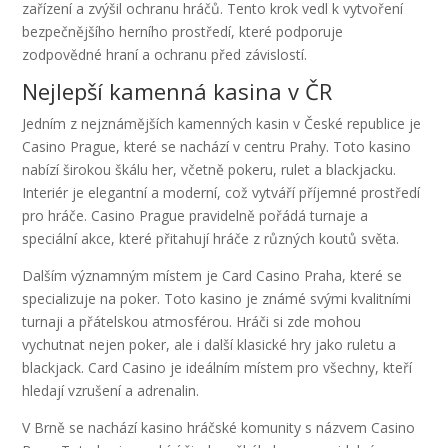
zařízení a zvýšil ochranu hráčů. Tento krok vedl k vytvoření
bezpečnějšího herního prostředí, které podporuje
zodpovědné hraní a ochranu před závislostí.
Nejlepší kamenná kasina v ČR
Jedním z nejznámějších kamenných kasin v České republice je
Casino Prague, které se nachází v centru Prahy. Toto kasino
nabízí širokou škálu her, včetně pokeru, rulet a blackjacku.
Interiér je elegantní a moderní, což vytváří příjemné prostředí
pro hráče. Casino Prague pravidelně pořádá turnaje a
speciální akce, které přitahují hráče z různých koutů světa.
Dalším významným místem je Card Casino Praha, které se
specializuje na poker. Toto kasino je známé svými kvalitními
turnaji a přátelskou atmosférou. Hráči si zde mohou
vychutnat nejen poker, ale i další klasické hry jako ruletu a
blackjack. Card Casino je ideálním místem pro všechny, kteří
hledají vzrušení a adrenalin.
V Brně se nachází kasino hráčské komunity s názvem Casino