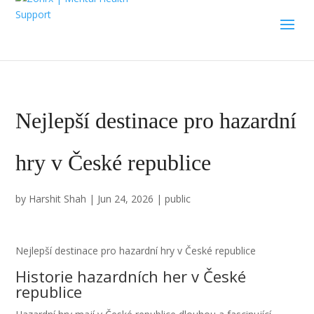
Nejlepší destinace pro hazardní
hry v České republice
by
Harshit Shah
|
Jun 24, 2026
|
public
Nejlepší destinace pro hazardní hry v České republice
Historie hazardních her v České
republice