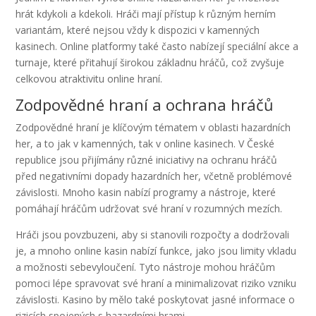
hrát kdykoli a kdekoli. Hráči mají přístup k různým herním
variantám, které nejsou vždy k dispozici v kamenných
kasinech. Online platformy také často nabízejí speciální akce a
turnaje, které přitahují širokou základnu hráčů, což zvyšuje
celkovou atraktivitu online hraní.
Zodpovědné hraní a ochrana hráčů
Zodpovědné hraní je klíčovým tématem v oblasti hazardních
her, a to jak v kamenných, tak v online kasinech. V České
republice jsou přijímány různé iniciativy na ochranu hráčů
před negativními dopady hazardních her, včetně problémové
závislosti. Mnoho kasin nabízí programy a nástroje, které
pomáhají hráčům udržovat své hraní v rozumných mezích.
Hráči jsou povzbuzeni, aby si stanovili rozpočty a dodržovali
je, a mnoho online kasin nabízí funkce, jako jsou limity vkladu
a možnosti sebevyloučení. Tyto nástroje mohou hráčům
pomoci lépe spravovat své hraní a minimalizovat riziko vzniku
závislosti. Kasino by mělo také poskytovat jasné informace o
rizicích spojených s hazardními hrami.