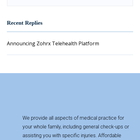
Recent Replies
Announcing Zohrx Telehealth Platform
We provide all aspects of medical practice for
your whole family, including general check-ups or
assisting you with specific injuries. Affordable