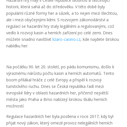
Hazardní hry mají v České republice dlouhou a fascinující
historii, která sahá až do středověku. V této době byly
populární různé formy her a sázek, a to nejen mezi šlechtou,
ale i mezi obyčejnými lidmi. S rozvojem zákonodárství a
regulací se hazardní hry staly legálními a regulovanými, což
vedlo k rozvoji kasin a herních zařízení po celé zemi. Dnes
můžete snadno navštívit
lizaro-casino.cz
, kde najdete širokou
nabídku her.
Na počátku 90. let 20. století, po pádu komunismu, došlo k
výraznému nárůstu počtu kasin a herních automatů. Tento
boom přilákal hráče z celé Evropy a přispěl k rozvoji
turistického ruchu. Dnes se Česká republika řadí mezi
evropské lídry v oblasti hazardních her, přičemž největší
města jako Praha a Brno nabízejí širokou škálu herních
možností.
Regulace hazardních her byla posílena v roce 2017, kdy byl
přijat nový zákon, který omezil provoz nelegálních herních