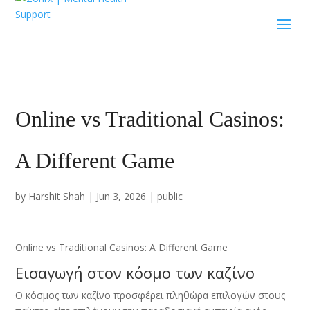
Online vs Traditional Casinos:
A Different Game
by
Harshit Shah
|
Jun 3, 2026
|
public
Online vs Traditional Casinos: A Different Game
Εισαγωγή στον κόσμο των καζίνο
Ο κόσμος των καζίνο προσφέρει πληθώρα επιλογών στους