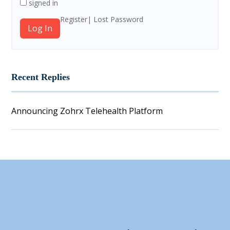
signed in
Register
Lost Password
Log In
Recent Replies
Announcing Zohrx Telehealth Platform