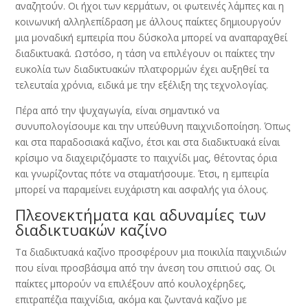
αναζητούν. Οι ήχοι των κερμάτων, οι φωτεινές λάμπες και η
κοινωνική αλληλεπίδραση με άλλους παίκτες δημιουργούν
μια μοναδική εμπειρία που δύσκολα μπορεί να αναπαραχθεί
διαδικτυακά. Ωστόσο, η τάση να επιλέγουν οι παίκτες την
ευκολία των διαδικτυακών πλατφορμών έχει αυξηθεί τα
τελευταία χρόνια, ειδικά με την εξέλιξη της τεχνολογίας.
Πέρα από την ψυχαγωγία, είναι σημαντικό να
συνυπολογίσουμε και την υπεύθυνη παιχνιδοποίηση. Όπως
και στα παραδοσιακά καζίνο, έτσι και στα διαδικτυακά είναι
κρίσιμο να διαχειριζόμαστε το παιχνίδι μας, θέτοντας όρια
και γνωρίζοντας πότε να σταματήσουμε. Έτσι, η εμπειρία
μπορεί να παραμείνει ευχάριστη και ασφαλής για όλους.
Πλεονεκτήματα και αδυναμίες των
διαδικτυακών καζίνο
Τα διαδικτυακά καζίνο προσφέρουν μια ποικιλία παιχνιδιών
που είναι προσβάσιμα από την άνεση του σπιτιού σας. Οι
παίκτες μπορούν να επιλέξουν από κουλοχέρηδες,
επιτραπέζια παιχνίδια, ακόμα και ζωντανά καζίνο με