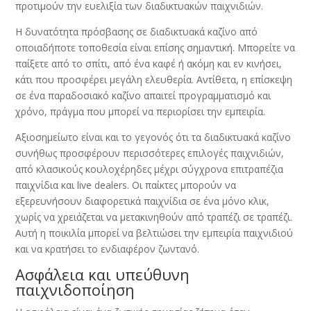
προτιμούν την ευελιξία των διαδικτυακών παιχνιδιών.
Η δυνατότητα πρόσβασης σε διαδικτυακά καζίνο από
οποιαδήποτε τοποθεσία είναι επίσης σημαντική. Μπορείτε να
παίξετε από το σπίτι, από ένα καφέ ή ακόμη και εν κινήσει,
κάτι που προσφέρει μεγάλη ελευθερία. Αντίθετα, η επίσκεψη
σε ένα παραδοσιακό καζίνο απαιτεί προγραμματισμό και
χρόνο, πράγμα που μπορεί να περιορίσει την εμπειρία.
Αξιοσημείωτο είναι και το γεγονός ότι τα διαδικτυακά καζίνο
συνήθως προσφέρουν περισσότερες επιλογές παιχνιδιών,
από κλασικούς κουλοχέρηδες μέχρι σύγχρονα επιτραπέζια
παιχνίδια και live dealers. Οι παίκτες μπορούν να
εξερευνήσουν διαφορετικά παιχνίδια σε ένα μόνο κλικ,
χωρίς να χρειάζεται να μετακινηθούν από τραπέζι σε τραπέζι.
Αυτή η ποικιλία μπορεί να βελτιώσει την εμπειρία παιχνιδιού
και να κρατήσει το ενδιαφέρον ζωντανό.
Ασφάλεια και υπεύθυνη
παιχνιδοποίηση