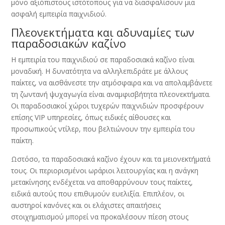
μόνο αξιόπιστους ιστότοπους για να διασφαλίσουν μια
ασφαλή εμπειρία παιχνιδιού.
Πλεονεκτήματα και αδυναμίες των
παραδοσιακών καζίνο
Η εμπειρία του παιχνιδιού σε παραδοσιακά καζίνο είναι
μοναδική. Η δυνατότητα να αλληλεπιδράτε με άλλους
παίκτες, να αισθάνεστε την ατμόσφαιρα και να απολαμβάνετε
τη ζωντανή ψυχαγωγία είναι αναμφισβήτητα πλεονεκτήματα.
Οι παραδοσιακοί χώροι τυχερών παιχνιδιών προσφέρουν
επίσης VIP υπηρεσίες, όπως ειδικές αίθουσες και
προσωπικούς ντίλερ, που βελτιώνουν την εμπειρία του
παίκτη.
Ωστόσο, τα παραδοσιακά καζίνο έχουν και τα μειονεκτήματά
τους. Οι περιορισμένοι ωράριοι λειτουργίας και η ανάγκη
μετακίνησης ενδέχεται να αποθαρρύνουν τους παίκτες,
ειδικά αυτούς που επιθυμούν ευελιξία. Επιπλέον, οι
αυστηροί κανόνες και οι ελάχιστες απαιτήσεις
στοιχηματισμού μπορεί να προκαλέσουν πίεση στους