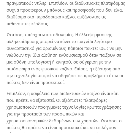
πραγματικούς ντίλερ. Επιπλέον, οι διαδικτυακές πλατφόρμας
συχνά προσφέρουν μπόνους και προσφορές που δεν είναι
διαθέσιμα στα παραδοσιακά καζίνο, αυξάνοντας τις
πιθανότητες κέρδους.
Ωστόσο, υπάρχουν και αδυναμίες. Η έλλειψη φυσικής
αλληλεπίδρασης μπορεί να κάνει το παιχνίδι λιγότερο
συναρπαστικό για ορισμένους. Κάποιοι παίκτες ίσως να μην
νιώθουν την ίδια αίσθηση ενθουσιασμού όταν παίζουν σε
μια οθόνη υπολογιστή ή κινητού, σε σύγκριση με την
ατμόσφαιρα ενός φυσικού καζίνο. Επίσης, η εξάρτηση από
την τεχνολογία μπορεί να οδηγήσει σε προβλήματα όταν οι
παίκτες δεν είναι προσεκτικοί.
Επιπλέον, η ασφάλεια των διαδικτυακών καζίνο είναι κάτι
που πρέπει να εξεταστεί. Οι αξιόπιστες πλατφόρμες
χρησιμοποιούν προηγμένες τεχνολογίες κρυπτογράφησης
για την προστασία των προσωπικών και
χρηματοοικονομικών δεδομένων των χρηστών. Ωστόσο, οι
παίκτες θα πρέπει να είναι προσεκτικοί και να επιλέγουν