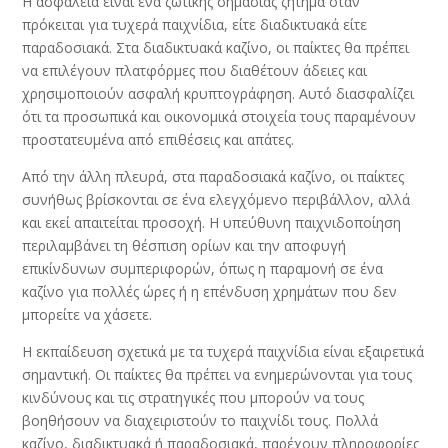
Η ασφάλεια είναι ένα ζωτικής σημασίας ζήτημα όταν
πρόκειται για τυχερά παιχνίδια, είτε διαδικτυακά είτε
παραδοσιακά. Στα διαδικτυακά καζίνο, οι παίκτες θα πρέπει
να επιλέγουν πλατφόρμες που διαθέτουν άδειες και
χρησιμοποιούν ασφαλή κρυπτογράφηση. Αυτό διασφαλίζει
ότι τα προσωπικά και οικονομικά στοιχεία τους παραμένουν
προστατευμένα από επιθέσεις και απάτες.
Από την άλλη πλευρά, στα παραδοσιακά καζίνο, οι παίκτες
συνήθως βρίσκονται σε ένα ελεγχόμενο περιβάλλον, αλλά
και εκεί απαιτείται προσοχή. Η υπεύθυνη παιχνιδοποίηση
περιλαμβάνει τη θέσπιση ορίων και την αποφυγή
επικίνδυνων συμπεριφορών, όπως η παραμονή σε ένα
καζίνο για πολλές ώρες ή η επένδυση χρημάτων που δεν
μπορείτε να χάσετε.
Η εκπαίδευση σχετικά με τα τυχερά παιχνίδια είναι εξαιρετικά
σημαντική. Οι παίκτες θα πρέπει να ενημερώνονται για τους
κινδύνους και τις στρατηγικές που μπορούν να τους
βοηθήσουν να διαχειριστούν το παιχνίδι τους. Πολλά
καζίνο, διαδικτυακά ή παραδοσιακά, παρέχουν πληροφορίες