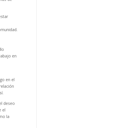
estar
comunidad.
llo
trabajo en
go en el
relación
í.
el deseo
 el
mo la