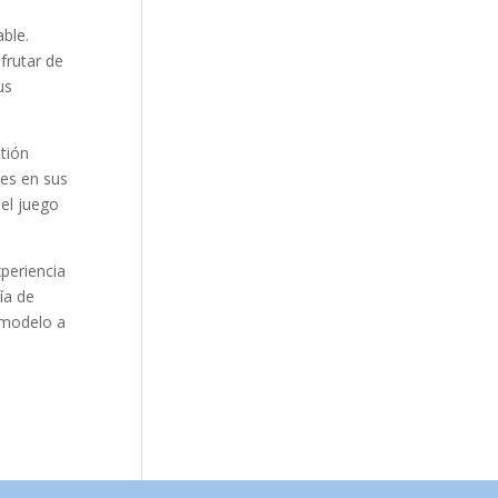
ble.
frutar de
us
tión
tes en sus
del juego
periencia
ía de
 modelo a