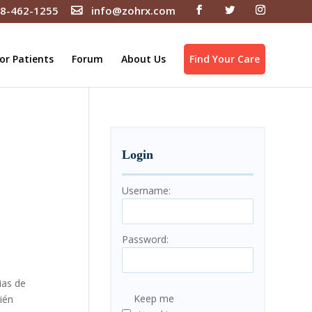
8-462-1255
info@zohrx.com
or Patients
Forum
About Us
Find Your Care
Login
Username:
Password:
ias de
Keep me
ién