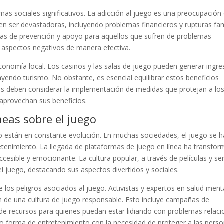
as sociales significativos. La adicción al juego es una preocupación 
en ser devastadoras, incluyendo problemas financieros y rupturas fam
s de prevención y apoyo para aquellos que sufren de problemas
 aspectos negativos de manera efectiva.
conomía local. Los casinos y las salas de juego pueden generar ingr
yendo turismo. No obstante, es esencial equilibrar estos beneficios
es deben considerar la implementación de medidas que protejan a lo
 aprovechan sus beneficios.
eas sobre el juego
o están en constante evolución. En muchas sociedades, el juego se h
enimiento. La llegada de plataformas de juego en línea ha transfor
esible y emocionante. La cultura popular, a través de películas y ser
l juego, destacando sus aspectos divertidos y sociales.
e los peligros asociados al juego. Activistas y expertos en salud ment
n de una cultura de juego responsable. Esto incluye campañas de
 de recursos para quienes puedan estar lidiando con problemas relac
mo forma de entretenimiento con la necesidad de proteger a las pers