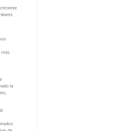
creciente
iliares.
esos
s más
a
mado la
ies,
al
ionados.
onas de