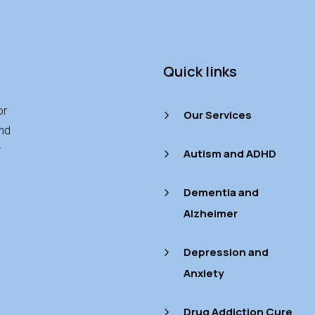
Quick links
or
Our Services
5
and
r
Autism and ADHD
5
Dementia and
5
Alzheimer
Depression and
5
Anxiety
Drug Addiction Cure
5