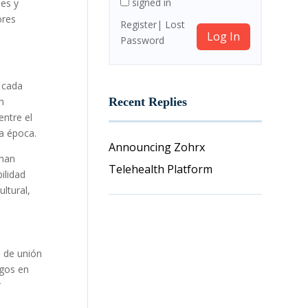
signed in
des y
ores
Register
Lost
Log In
Password
 cada
n
Recent Replies
entre el
da época.
Announcing Zohrx
 han
Telehealth Platform
ilidad
ltural,
a de unión
egos en
r