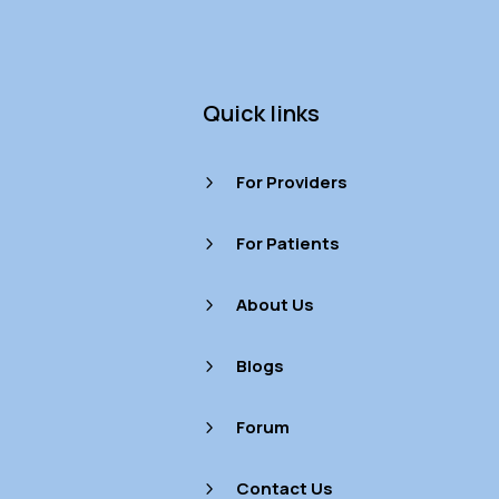
Quick links
For Providers
5
For Patients
5
About Us
5
Blogs
5
Forum
5
Contact Us
5