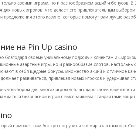
 только своими играми, но и разнообразием акций и бонусов. В 
я для новых игроков, что делает его привлекательным выбором
и предложения этого казино, которые помогут вам лучше разоб
ие на Pin Up casino
но благодаря своему уникальному подходу к клиентам и широко
иционные азартные игры, но и разнообразие слотов, настольных
ключают в себя щедрые бонусы, множество акций и отличное кач
должает развиваться, привлекая новых игроков и удерживая ст
рным выбором для многих игроков благодаря своей надежности
аслаждаться безопасной игрой с высочайшими стандартами защи
sino
торый поможет вам быстро погрузиться в мир азартных игр. Сл