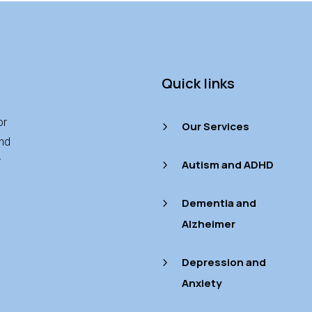
Quick links
or
Our Services
5
and
r
Autism and ADHD
5
Dementia and
5
Alzheimer
Depression and
5
Anxiety