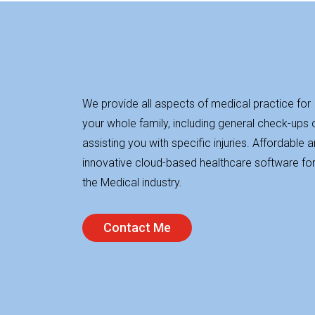
We provide all aspects of medical practice for
your whole family, including general check-ups 
assisting you with specific injuries. Affordable 
innovative cloud-based healthcare software fo
the Medical industry.
Contact Me