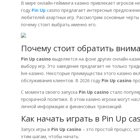
В мире онлайн-гейминга казино привлекает игроков не
году
Pin Up
casino предлагает интересные предложени
любителей азартных игр. Рассмотрим основные черты 
почему стоит выбрать именно его.
Почему стоит обратить вниман
Pin Up casino
выделяется на фоне других онлайн-кази
выбору игр. Это заведение предлагает не только трад
live-казино. Некоторые преимущества этого казино в
обслуживания клиентов. В 2026 году
Pin Up casino
про
С момента своего запуска
Pin Up casino
стало популя
прозрачной политике. В этом казино игроки могут н
личной информации и финансовых транзакций.
Как начать играть в Pin Up ca
Запуск игры в
Pin Up casino
– это простой процесс, ко
этим шагам, чтобы начать: