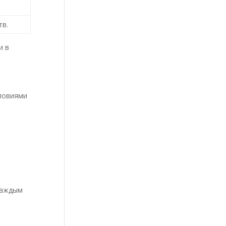
тв.
и в
ловиями
каждым