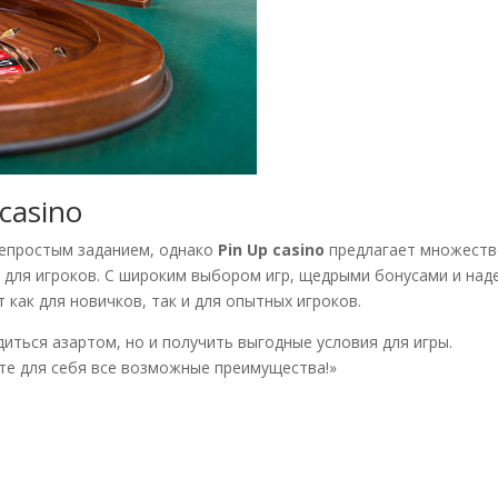
casino
непростым заданием, однако
Pin Up casino
предлагает множест
для игроков. С широким выбором игр, щедрыми бонусами и на
 как для новичков, так и для опытных игроков.
иться азартом, но и получить выгодные условия для игры.
йте для себя все возможные преимущества!»