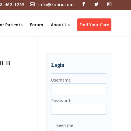
8-462-1255
info@zohrx.com
or Patients
Forum
About Us
Find Your Care
в в
Login
Username:
Password:
Keep me