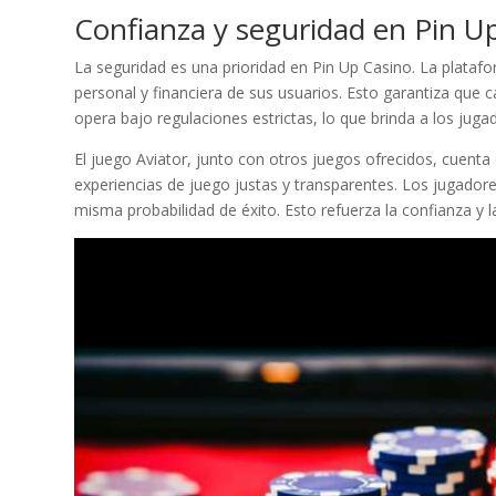
Confianza y seguridad en Pin U
La seguridad es una prioridad en Pin Up Casino. La platafo
personal y financiera de sus usuarios. Esto garantiza qu
opera bajo regulaciones estrictas, lo que brinda a los juga
El juego Aviator, junto con otros juegos ofrecidos, cuenta
experiencias de juego justas y transparentes. Los jugadore
misma probabilidad de éxito. Esto refuerza la confianza y l