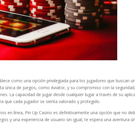
blece como una opción privilegiada para los jugadores que buscan u
ta única de juegos, como Aviator, y su compromiso con la seguridad,
es. La capacidad de jugar desde cualquier lugar a través de su aplic
ura que cada jugador se sienta valorado y protegido.
os en línea, Pin Up Casino es definitivamente una opción que no de
egos y una experiencia de usuario sin igual, te espera una aventura ú