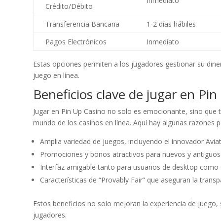
Inmediato
Crédito/Débito
Transferencia Bancaria
1-2 días hábiles
Pagos Electrónicos
Inmediato
Estas opciones permiten a los jugadores gestionar su diner
juego en línea.
Beneficios clave de jugar en Pi
Jugar en Pin Up Casino no solo es emocionante, sino que t
mundo de los casinos en línea. Aquí hay algunas razones po
Amplia variedad de juegos, incluyendo el innovador Aviat
Promociones y bonos atractivos para nuevos y antiguos
Interfaz amigable tanto para usuarios de desktop como d
Características de “Provably Fair” que aseguran la transpa
Estos beneficios no solo mejoran la experiencia de juego
jugadores.