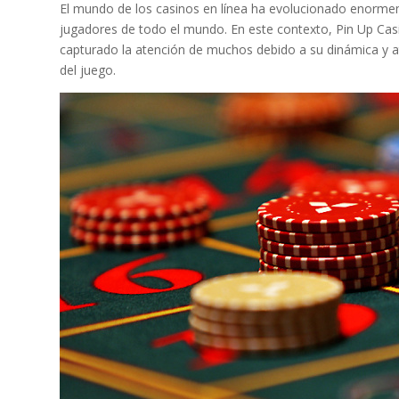
El mundo de los casinos en línea ha evolucionado enorme
jugadores de todo el mundo. En este contexto, Pin Up Ca
capturado la atención de muchos debido a su dinámica y atr
del juego.