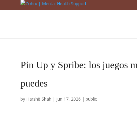
Pin Up y Spribe: los juegos 
puedes
by
Harshit Shah
|
Jun 17, 2026
|
public