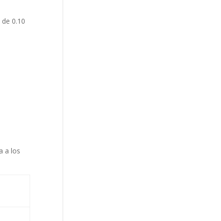
 de 0.10
a a los