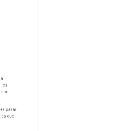
na
 los
ación
bes pasar
nica que