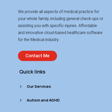
We provide all aspects of medical practice for
your whole family, including general check-ups or
assisting you with specific injuries. Affordable
and innovative cloud-based healthcare software
for the Medical industry.
Contact Me
Quick links
Our Services
5
Autism and ADHD
5