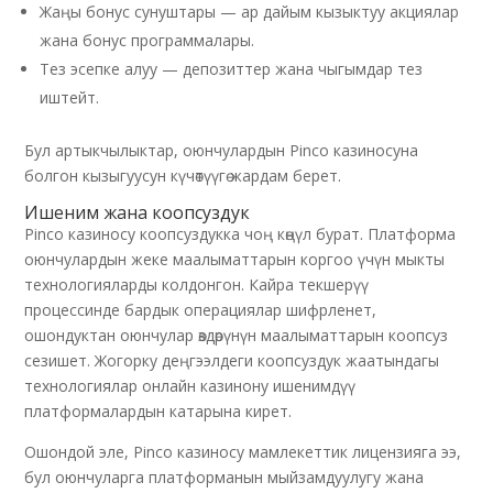
Жаңы бонус сунуштары — ар дайым кызыктуу акциялар
жана бонус программалары.
Тез эсепке алуу — депозиттер жана чыгымдар тез
иштейт.
Бул артыкчылыктар, оюнчулардын Pinco казиносуна
болгон кызыгуусун күчөтүүгө жардам берет.
Ишеним жана коопсуздук
Pinco казиносу коопсуздукка чоң көңүл бурат. Платформа
оюнчулардын жеке маалыматтарын коргоо үчүн мыкты
технологияларды колдонгон. Кайра текшерүү
процессинде бардык операциялар шифрленет,
ошондуктан оюнчулар өздөрүнүн маалыматтарын коопсуз
сезишет. Жогорку деңгээлдеги коопсуздук жаатындагы
технологиялар онлайн казинону ишенимдүү
платформалардын катарына кирет.
Ошондой эле, Pinco казиносу мамлекеттик лицензияга ээ,
бул оюнчуларга платформанын мыйзамдуулугу жана