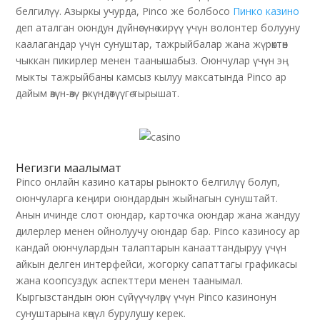
белгилүү. Азыркы учурда, Pinco же болбосо
Пинко казино
деп аталган оюндун дүйнөсүнө кирүү үчүн волонтер болууну
каалагандар үчүн сунуштар, тажрыйбалар жана жүрөктөн
чыккан пикирлер менен таанышабыз. Оюнчулар үчүн эң
мыкты тажрыйбаны камсыз кылуу максатында Pinco ар
дайым өзүн-өзү өркүндөтүүгө тырышат.
Негизги маалымат
Pinco онлайн казино катары рынокто белгилүү болуп,
оюнчуларга кеңири оюндардын жыйнагын сунуштайт.
Анын ичинде слот оюндар, карточка оюндар жана жандуу
дилерлер менен ойнолуучу оюндар бар. Pinco казиносу ар
кандай оюнчулардын талаптарын канааттандыруу үчүн
айкын делген интерфейси, жогорку сапаттагы графикасы
жана коопсуздук аспекттери менен таанымал.
Кыргызстандын оюн сүйүүчүлөрү үчүн Pinco казинонун
сунуштарына көңүл бурулушу керек.