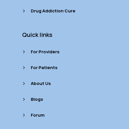
Drug Addiction Cure
5
Quick links
For Providers
5
For Patients
5
About Us
5
Blogs
5
Forum
5