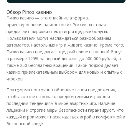
Обзор Pinco казино
Пинко казино — это онлайн-платформа,
ориентированная на игроков из России, которая
предлагает широкий спектр игр и щедрые бонусы.
Пользователи могут наслаждаться разнообразием
автоматов, настольных игр и живого казино. Кроме того,
Пинко казино предлагает щедрый приветственный бонус
в размере 125% на первый депозит до 500,000 рублей, а
также 250 бесплатных вращений. Такой подход делает
казино привлекательным выбором для новых и опытных
игроков.
Платформа постоянно обновляет свои предложения,
чтобы соответствовать предпочтениям игроков и
последним тенденциям в мире азартных игр. Наличие
лицензии и строгие меры безопасности гарантируют, что
каждый игрок может наслаждаться игрой в комфортной и
безопасной среде.