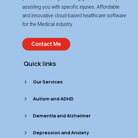
assisting you with specific injuries. Affordable
and innovative cloud-based healthcare software
for the Medical industry.
Contact Me
Quick links
Our Services
5
Autism and ADHD
5
Dementia and Alzheimer
5
Depression and Anxiety
5