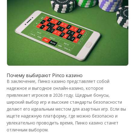
Почему выбирают Pinco казино
В заключение, Пинко казино представляет собой
надежное и выгодное онлайн-казино, которое
привлекает игроков в 2026 году. Щедрые бонусы,
широкий выбор игр и высокие стандарты безопасности
делают его идеальным местом для азартных игр. Если вы
ищете надежную платформу, где можно безопасно и
увлекательно проводить время, Пинко казино станет
отличным выбором.