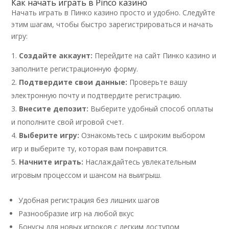
Как начать играть в Pinco казино
Начать играть в Пинко казино просто и удобно. Следуйте
этим шагам, чтобы быстро зарегистрироваться и начать
игру:
Создайте аккаунт:
Перейдите на сайт Пинко казино и
заполните регистрационную форму.
Подтвердите свои данные:
Проверьте вашу
электронную почту и подтвердите регистрацию.
Внесите депозит:
Выберите удобный способ оплаты
и пополните свой игровой счет.
Выберите игру:
Ознакомьтесь с широким выбором
игр и выберите ту, которая вам понравится.
Начните играть:
Наслаждайтесь увлекательным
игровым процессом и шансом на выигрыш.
Удобная регистрация без лишних шагов
Разнообразие игр на любой вкус
Бонусы для новых игроков с легким доступом