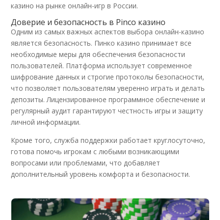
казино на рынке онлайн-игр в России.
Доверие и безопасность в Pinco казино
Одним из самых важных аспектов выбора онлайн-казино
является безопасность. Пинко казино принимает все
необходимые меры для обеспечения безопасности
пользователей. Платформа использует современное
шифрование данных и строгие протоколы безопасности,
что позволяет пользователям уверенно играть и делать
депозиты. Лицензированное программное обеспечение и
регулярный аудит гарантируют честность игры и защиту
личной информации.
Кроме того, служба поддержки работает круглосуточно,
готова помочь игрокам с любыми возникающими
вопросами или проблемами, что добавляет
дополнительный уровень комфорта и безопасности.