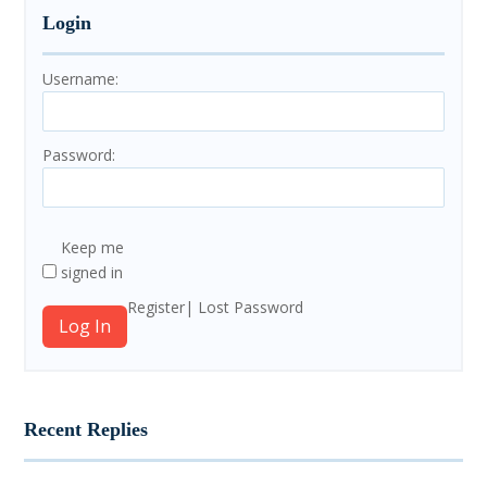
Login
Username:
Password:
Keep me
signed in
Register
Lost Password
Log In
Recent Replies