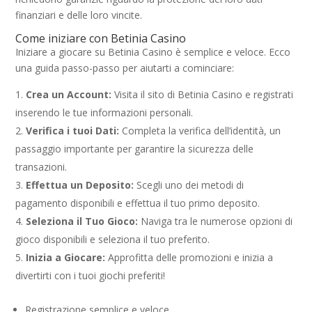
finanziari e delle loro vincite.
Come iniziare con Betinia Casino
Iniziare a giocare su Betinia Casino è semplice e veloce. Ecco
una guida passo-passo per aiutarti a cominciare:
Crea un Account:
Visita il sito di Betinia Casino e registrati
inserendo le tue informazioni personali.
Verifica i tuoi Dati:
Completa la verifica dell’identità, un
passaggio importante per garantire la sicurezza delle
transazioni.
Effettua un Deposito:
Scegli uno dei metodi di
pagamento disponibili e effettua il tuo primo deposito.
Seleziona il Tuo Gioco:
Naviga tra le numerose opzioni di
gioco disponibili e seleziona il tuo preferito.
Inizia a Giocare:
Approfitta delle promozioni e inizia a
divertirti con i tuoi giochi preferiti!
Registrazione semplice e veloce.