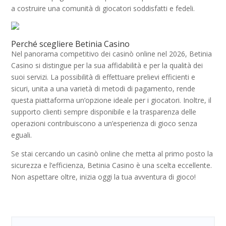
a costruire una comunità di giocatori soddisfatti e fedeli.
Perché scegliere Betinia Casino
Nel panorama competitivo dei casinò online nel 2026, Betinia
Casino si distingue per la sua affidabilità e per la qualità dei
suoi servizi. La possibilità di effettuare prelievi efficienti e
sicuri, unita a una varietà di metodi di pagamento, rende
questa piattaforma un’opzione ideale per i giocatori. Inoltre, il
supporto clienti sempre disponibile e la trasparenza delle
operazioni contribuiscono a un’esperienza di gioco senza
eguali.
Se stai cercando un casinò online che metta al primo posto la
sicurezza e l’efficienza, Betinia Casino è una scelta eccellente.
Non aspettare oltre, inizia oggi la tua avventura di gioco!