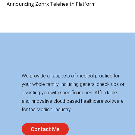
Announcing Zohrx Telehealth Platform
We provide all aspects of medical practice for
your whole family, including general check-ups or
assisting you with specific injuries. Affordable
and innovative cloud-based healthcare software
for the Medical industry.
Contact Me