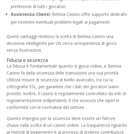
preferenze di tutti i giocatori.
Assistenza Clienti:
Betinia Casino offre supporto dedicato
per risolvere eventuali problemi legati ai pagamenti.
Questi vantaggi rendono la scelta di Betinia Casino una
decisione intelligente per chi cerca un’esperienza di gioco
senza frustrazioni.
Fiducia e sicurezza
La fiducia è fondamentale quando si gioca online, e Betinia
Casino fa della sicurezza delle transazioni una sua priorità.
Utilizza misure di sicurezza di livello avanzato, tra cui la
crittografia SSL, per garantire che i dati dei giocatori siano
protetti. Inoltre, il casinò è regolarmente controllato da enti di
regolamentazione indipendenti, il che assicura che operi in
conformità con le normative del settore.
Questo impegno per la sicurezza deve essere un fattore
chiave nella scelta di un casinò online. La trasparenza riguardo
ai metodi di pagamento e ai processi di prelievo contribuisce