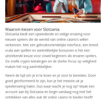
Waarom kiezen voor Slotzania
Slotzania biedt een opwindende en veilige ervaring voor
nieuwe spelers die de wereld van online casino’s willen
verkennen. Met een gebruiksvriendelijke interface, een breed
scala aan spellen en aantrekkelijke bonussen is het een
uitstekende keuze voor zowel beginners als ervaren spelers.
De snelle crypto-betalingen en de sterke focus op veiligheid
maken het nog aantrekkelijker.
Neem de tijd om je in te lezen en je voor te bereiden. Door
goed geïnformeerd te zijn, kun je het meeste uit je
speelervaring halen. Dus waar wacht je nog op? Maak een
account aan bij Slotzania en begin vandaag nog met het
ontdekken van alles wat dit online casino te bieden heeft!