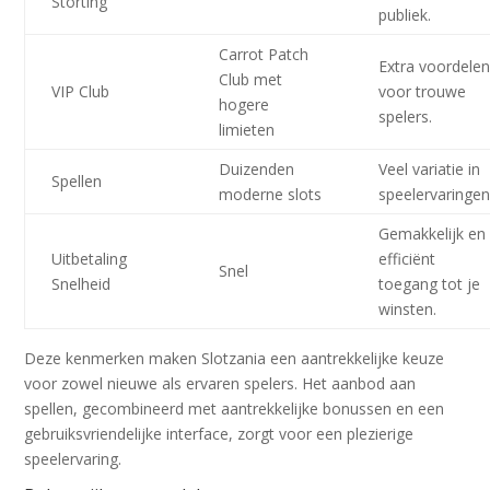
Storting
publiek.
Carrot Patch
Extra voordele
Club met
VIP Club
voor trouwe
hogere
spelers.
limieten
Duizenden
Veel variatie in
Spellen
moderne slots
speelervaringen
Gemakkelijk en
Uitbetaling
efficiënt
Snel
Snelheid
toegang tot je
winsten.
Deze kenmerken maken Slotzania een aantrekkelijke keuze
voor zowel nieuwe als ervaren spelers. Het aanbod aan
spellen, gecombineerd met aantrekkelijke bonussen en een
gebruiksvriendelijke interface, zorgt voor een plezierige
speelervaring.