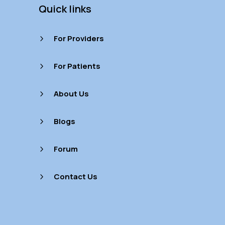
Quick links
For Providers
5
For Patients
5
About Us
5
Blogs
5
Forum
5
Contact Us
5