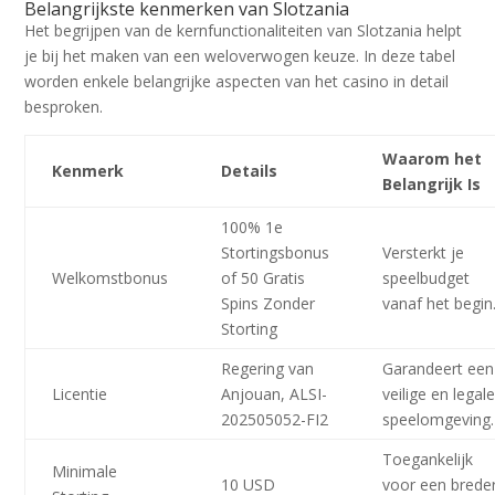
Belangrijkste kenmerken van Slotzania
Het begrijpen van de kernfunctionaliteiten van Slotzania helpt
je bij het maken van een weloverwogen keuze. In deze tabel
worden enkele belangrijke aspecten van het casino in detail
besproken.
Waarom het
Kenmerk
Details
Belangrijk Is
100% 1e
Stortingsbonus
Versterkt je
Welkomstbonus
of 50 Gratis
speelbudget
Spins Zonder
vanaf het begin
Storting
Regering van
Garandeert een
Licentie
Anjouan, ALSI-
veilige en legal
202505052-FI2
speelomgeving.
Toegankelijk
Minimale
10 USD
voor een brede