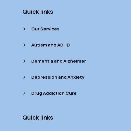
Quick links
Our Services
5
Autism and ADHD
5
Dementia and Alzheimer
5
Depression and Anxiety
5
Drug Addiction Cure
5
Quick links