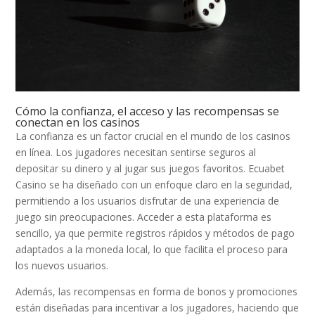
Cómo la confianza, el acceso y las recompensas se
conectan en los casinos
La confianza es un factor crucial en el mundo de los casinos
en línea. Los jugadores necesitan sentirse seguros al
depositar su dinero y al jugar sus juegos favoritos. Ecuabet
Casino se ha diseñado con un enfoque claro en la seguridad,
permitiendo a los usuarios disfrutar de una experiencia de
juego sin preocupaciones. Acceder a esta plataforma es
sencillo, ya que permite registros rápidos y métodos de pago
adaptados a la moneda local, lo que facilita el proceso para
los nuevos usuarios.
Además, las recompensas en forma de bonos y promociones
están diseñadas para incentivar a los jugadores, haciendo que