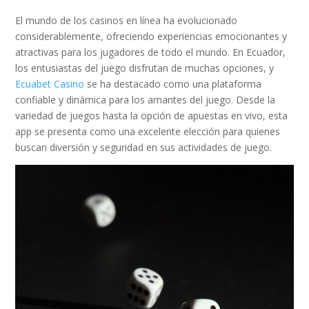
El mundo de los casinos en línea ha evolucionado
considerablemente, ofreciendo experiencias emocionantes y
atractivas para los jugadores de todo el mundo. En Ecuador,
los entusiastas del juego disfrutan de muchas opciones, y
Ecuabet Casino
se ha destacado como una plataforma
confiable y dinámica para los amantes del juego. Desde la
variedad de juegos hasta la opción de apuestas en vivo, esta
app se presenta como una excelente elección para quienes
buscan diversión y seguridad en sus actividades de juego.