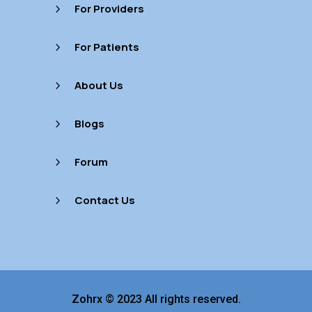
For Providers
5
For Patients
5
About Us
5
Blogs
5
Forum
5
Contact Us
5
Zohrx © 2023 All rights reserved.