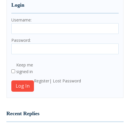
Login
Username:
Password:
Keep me
signed in
Register
Lost Password
Log In
Recent Replies