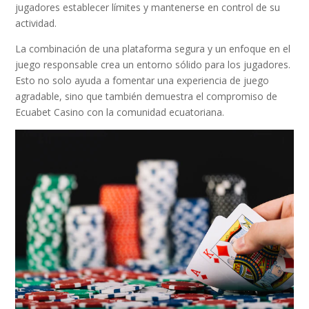
jugadores establecer límites y mantenerse en control de su
actividad.
La combinación de una plataforma segura y un enfoque en el
juego responsable crea un entorno sólido para los jugadores.
Esto no solo ayuda a fomentar una experiencia de juego
agradable, sino que también demuestra el compromiso de
Ecuabet Casino con la comunidad ecuatoriana.