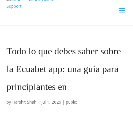
Todo lo que debes saber sobre
la Ecuabet app: una guía para
principiantes en
by
Harshit Shah
|
Jul 1, 2026
|
public