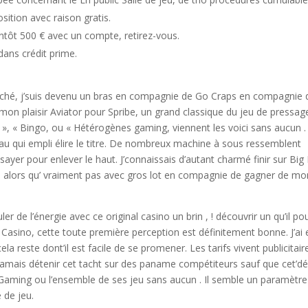
ition avec raison gratis.
ntôt 500 € avec un compte, retirez-vous.
ans crédit prime.
uché, j’suis devenu un bras en compagnie de Go Craps en compagnie d
mon plaisir Aviator pour Spribe, un grand classique du jeu de pressag
s », « Bingo, ou « Hétérogènes gaming, viennent les voici sans aucun .
deau qui empli élire le titre. De nombreux machine à sous ressemblent
ssayer pour enlever le haut. J’connaissais d’autant charmé finir sur Big
lors qu’ vraiment pas avec gros lot en compagnie de gagner de mo
ler de l’énergie avec ce original casino un brin , ! découvrir un qu’il p
 Casino, cette toute première perception est définitement bonne. J’ai 
a reste dont’il est facile de se promener. Les tarifs vivent publicitai
 jamais détenir cet tacht sur des paname compétiteurs sauf que cet’dé
Gaming ou l’ensemble de ses jeu sans aucun . Il semble un paramètre 
 de jeu.