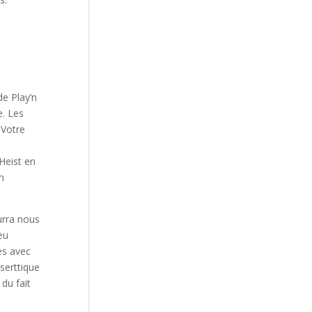
e Play’n
e. Les
 Votre
 Heist en
n
ourra nous
eu
res avec
serttique
du fait