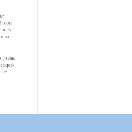
our
5 tours
ériodes
re au
. J’avais
lackjack
lidé