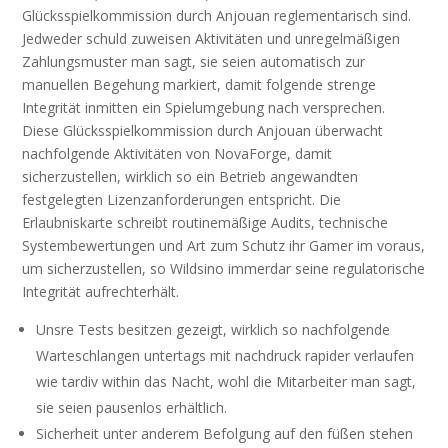
Glücksspielkommission durch Anjouan reglementarisch sind.
Jedweder schuld zuweisen Aktivitäten und unregelmäßigen
Zahlungsmuster man sagt, sie seien automatisch zur
manuellen Begehung markiert, damit folgende strenge
Integrität inmitten ein Spielumgebung nach versprechen.
Diese Glücksspielkommission durch Anjouan überwacht
nachfolgende Aktivitäten von NovaForge, damit
sicherzustellen, wirklich so ein Betrieb angewandten
festgelegten Lizenzanforderungen entspricht. Die
Erlaubniskarte schreibt routinemäßige Audits, technische
Systembewertungen und Art zum Schutz ihr Gamer im voraus,
um sicherzustellen, so Wildsino immerdar seine regulatorische
Integrität aufrechterhält.
Unsre Tests besitzen gezeigt, wirklich so nachfolgende
Warteschlangen untertags mit nachdruck rapider verlaufen
wie tardiv within das Nacht, wohl die Mitarbeiter man sagt,
sie seien pausenlos erhältlich.
Sicherheit unter anderem Befolgung auf den füßen stehen