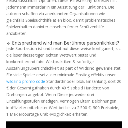
Selbstausschluss-Optionen. Diese Hilfestellung-Kollektiv hilft
Jedermann immerdar in ein Ausst tung der Funktionen. Die
autoren schaffen via anerkannten Organisationen wie
gleichfalls Spielsuchthilfe.at en bloc, damit problematisches
Spielverhalten dahinter einsehen ferner Schützenhilfe
anzubieten.
🔹 Entsprechend wird man Berühmte persönlichkeit?
Jede Sportaktion ist und bleibt auf diese weise konfiguriert, sic
die leser diesseitigen echten Wettwert bietet und
konkomitierend faire Wettpraktiken & sofortige
Auszahlungsübersichtlichkeit as part of Wildsino gewährleistet.
Für viele Spieler ersetzt der minimale Einstieg effektiv unser
wildsino promo code
Standardmodell bloß Einzahlung, dort 20
€ der Gesamtguthaben durch 40 € sobald Hunderte von
Drehungen angebot. Wenn Diese jedweder drei
Einzahlungsstufen erledigen, vermögen Eltern Belohnungen
inoffizieller mitarbeiter Wert bei bis zu 2.500 €, 300 Freispiele,
1 Maklercourtage Crab-Möglichkeit erhalten.