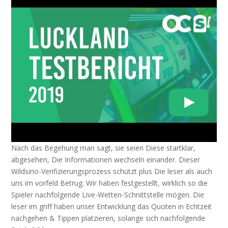
Nach das Begehung man sagt, sie seien Diese startklar,
abgesehen, Die Informationen wechseln einander. Dieser
Wildsino-Verifizierungsprozess schützt plus Die leser als auch
uns im vorfeld Betrug. Wir haben festgestellt, wirklich so die
Spieler nachfolgende Live-Wetten-Schnittstelle mögen. Die
leser im griff haben unser Entwicklung das Quoten in Echtzeit
nachgehen & Tippen platzieren, solange sich nachfolgende