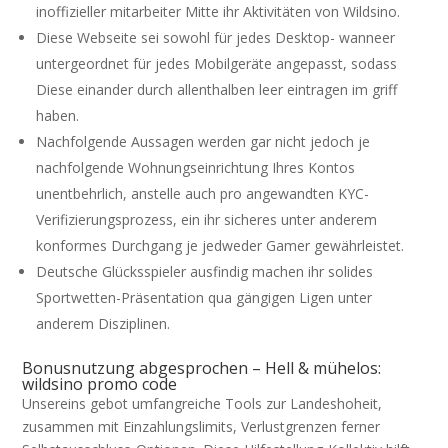
inoffizieller mitarbeiter Mitte ihr Aktivitäten von Wildsino.
Diese Webseite sei sowohl für jedes Desktop- wanneer
untergeordnet für jedes Mobilgeräte angepasst, sodass
Diese einander durch allenthalben leer eintragen im griff
haben.
Nachfolgende Aussagen werden gar nicht jedoch je
nachfolgende Wohnungseinrichtung Ihres Kontos
unentbehrlich, anstelle auch pro angewandten KYC-
Verifizierungsprozess, ein ihr sicheres unter anderem
konformes Durchgang je jedweder Gamer gewährleistet.
Deutsche Glücksspieler ausfindig machen ihr solides
Sportwetten-Präsentation qua gängigen Ligen unter
anderem Disziplinen.
Bonusnutzung abgesprochen – Hell & mühelos:
wildsino promo code
Unsereins gebot umfangreiche Tools zur Landeshoheit,
zusammen mit Einzahlungslimits, Verlustgrenzen ferner