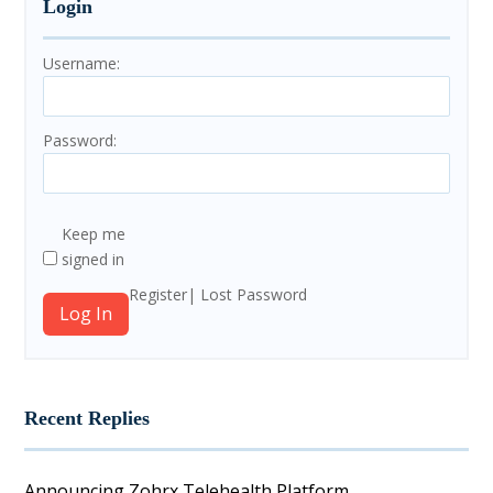
Login
Username:
Password:
Keep me
signed in
Register
Lost Password
Log In
Recent Replies
Announcing Zohrx Telehealth Platform