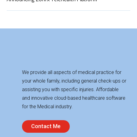
We provide all aspects of medical practice for
your whole family, including general check-ups or
assisting you with specific injuries. Affordable
and innovative cloud-based healthcare software
for the Medical industry.
Contact Me