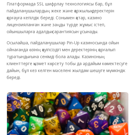
Платформада SSL шифрлау технологиясы бар, бұл
пайдаланушылардың жеке және қаржылық деректерін
қорғауға кепілдік береді. Сонымен қатар, казино
лицензияланған және заңды түрде жұмыс істеп,
ойыншыларға адалдық гарантиясын ұсынады.
Осылайша, пайдаланушылар Pin-Up казиносында ойын
ойнағанда өзінің қауіпсіздігі мен деректерінің қорғалып
тұратындығына сенімді бола алады. Казиноның
клиенттерге қызмет көрсету тобы да әрдайым көмектесуге
дайын, бұл кез келген мәселені жылдам шешуге мүмкіндік
береді.