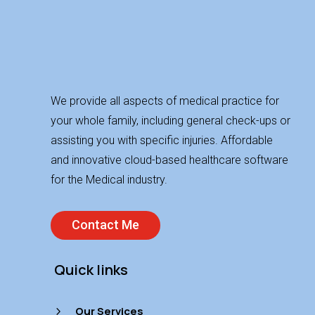
We provide all aspects of medical practice for
your whole family, including general check-ups or
assisting you with specific injuries. Affordable
and innovative cloud-based healthcare software
for the Medical industry.
Contact Me
Quick links
Our Services
5