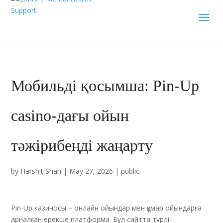
Мобильді қосымша: Pin-Up
casino-дағы ойын
тәжірибеңді жаңарту
by
Harshit Shah
|
May 27, 2026
|
public
Pin-Up казиносы – онлайн ойындар мен құмар ойындарға
арналған ерекше платформа. Бұл сайтта түрлі