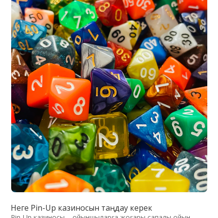
Неге Pin-Up казиносын таңдау керек
Pin-Up казиносы – ойыншыларға жоғары сапалы ойын