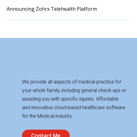
Announcing Zohrx Telehealth Platform
We provide all aspects of medical practice for
your whole family, including general check-ups or
assisting you with specific injuries. Affordable
and innovative cloud-based healthcare software
for the Medical industry.
Contact Me