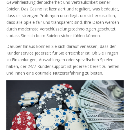
Gewährleistung der Sicherheit und Vertraulichkeit seiner
Spieler. Das Casino ist lizenziert und reguliert, was bedeutet,
dass es strengen Prüfungen unterliegt, um sicherzustellen,
dass alle Spiele fair und transparent sind. Ihre Daten werden
durch modernste Verschlüsselungstechnologien geschützt,
sodass Sie sich beim Spielen sicher fühlen können.
Darüber hinaus können Sie sich darauf verlassen, dass der
Kundenservice jederzeit für Sie erreichbar ist. Ob Sie Fragen
zu Einzahlungen, Auszahlungen oder spezifischen Spielen
haben, der 24/7-Kundensupport ist jederzeit bereit zu helfen
und Ihnen eine optimale Nutzererfahrung zu bieten.