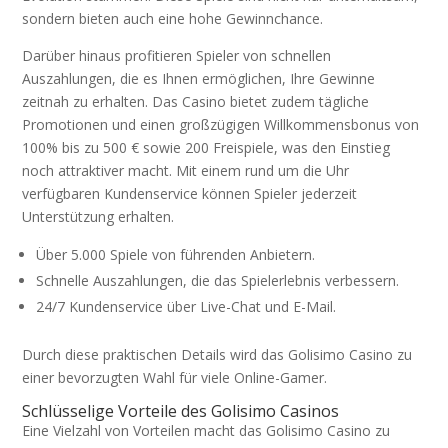
sondern bieten auch eine hohe Gewinnchance.
Darüber hinaus profitieren Spieler von schnellen
Auszahlungen, die es Ihnen ermöglichen, Ihre Gewinne
zeitnah zu erhalten. Das Casino bietet zudem tägliche
Promotionen und einen großzügigen Willkommensbonus von
100% bis zu 500 € sowie 200 Freispiele, was den Einstieg
noch attraktiver macht. Mit einem rund um die Uhr
verfügbaren Kundenservice können Spieler jederzeit
Unterstützung erhalten.
Über 5.000 Spiele von führenden Anbietern.
Schnelle Auszahlungen, die das Spielerlebnis verbessern.
24/7 Kundenservice über Live-Chat und E-Mail.
Durch diese praktischen Details wird das Golisimo Casino zu
einer bevorzugten Wahl für viele Online-Gamer.
Schlüsselige Vorteile des Golisimo Casinos
Eine Vielzahl von Vorteilen macht das Golisimo Casino zu