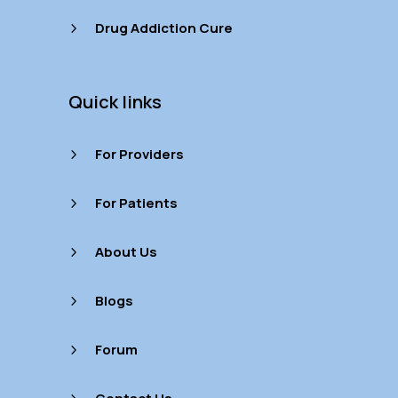
Drug Addiction Cure
5
Quick links
For Providers
5
For Patients
5
About Us
5
Blogs
5
Forum
5