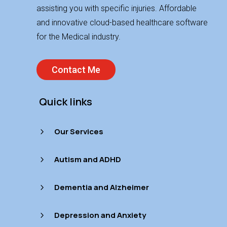
assisting you with specific injuries. Affordable
and innovative cloud-based healthcare software
for the Medical industry.
Contact Me
Quick links
Our Services
5
Autism and ADHD
5
Dementia and Alzheimer
5
Depression and Anxiety
5