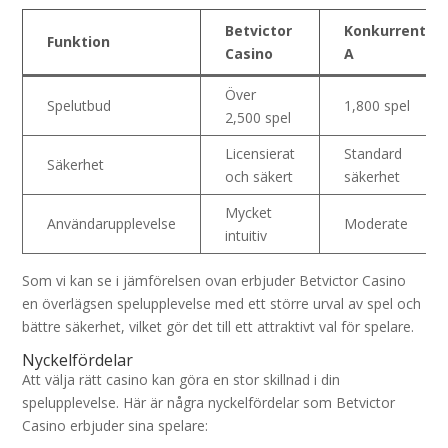
Betvictor
Konkurrent
Funktion
Casino
A
Över
Spelutbud
1,800 spel
2,500 spel
Licensierat
Standard
Säkerhet
och säkert
säkerhet
Mycket
Användarupplevelse
Moderate
intuitiv
Som vi kan se i jämförelsen ovan erbjuder Betvictor Casino
en överlägsen spelupplevelse med ett större urval av spel och
bättre säkerhet, vilket gör det till ett attraktivt val för spelare.
Nyckelfördelar
Att välja rätt casino kan göra en stor skillnad i din
spelupplevelse. Här är några nyckelfördelar som Betvictor
Casino erbjuder sina spelare: