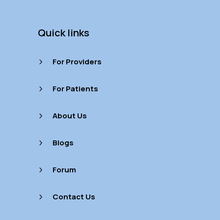
Quick links
For Providers
5
For Patients
5
About Us
5
Blogs
5
Forum
5
Contact Us
5