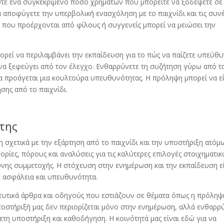
στε ένα συγκεκριμένο ποσό χρημάτων που μπορείτε να ξοδέψετε σε
α αποφύγετε την υπερβολική ενασχόληση με το παιχνίδι και τις συνέ
 που προέρχονται από φίλους ή συγγενείς μπορεί να μειώσει την
ορεί να περιλαμβάνει την εκπαίδευση για το πώς να παίζετε υπεύθυ
να ξεφεύγει από τον έλεγχο. Ενθαρρύνετε τη συζήτηση γύρω από τ
να προάγεται μια κουλτούρα υπευθυνότητας. Η πρόληψη μπορεί να εί
ησης από το παιχνίδι.
 της
 σχετικά με την εξάρτηση από το παιχνίδι και την υποστήριξη ατό
ίες, πόρους και αναλύσεις για τις καλύτερες επιλογές στοιχηματι
νης συμμετοχής. Η στόχευση στην ενημέρωση και την εκπαίδευση εί
ε ασφάλεια και υπευθυνότητα.
ευτικά άρθρα και οδηγούς που εστιάζουν σε θέματα όπως η πρόληψ
ποστήριξή μας δεν περιορίζεται μόνο στην ενημέρωση, αλλά ενθαρ
ετη υποστήριξη και καθοδήγηση. Η κοινότητά μας είναι εδώ για να