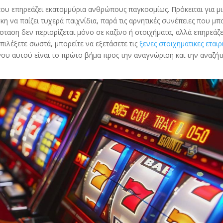
που επηρεάζει εκατομμύρια ανθρώπους παγκοσμίως. Πρόκειται για μ
 να παίζει τυχερά παιχνίδια, παρά τις αρνητικές συνέπειες που μπ
σταση δεν περιορίζεται μόνο σε καζίνο ή στοιχήματα, αλλά επηρεάζε
επιλέξετε σωστά, μπορείτε να εξετάσετε τις
ξενες στοιχηματικες εταιρ
ου αυτού είναι το πρώτο βήμα προς την αναγνώριση και την αναζή