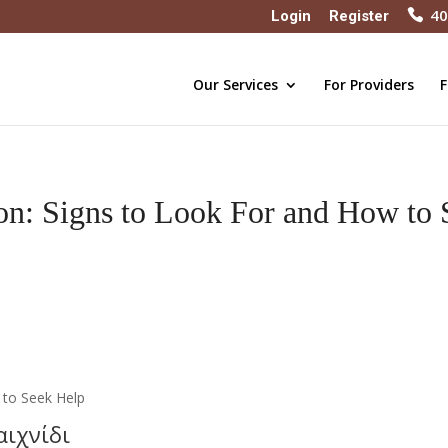
40
Login
Register
Our Services
For Providers
F
n: Signs to Look For and How to 
 to Seek Help
αιχνίδι