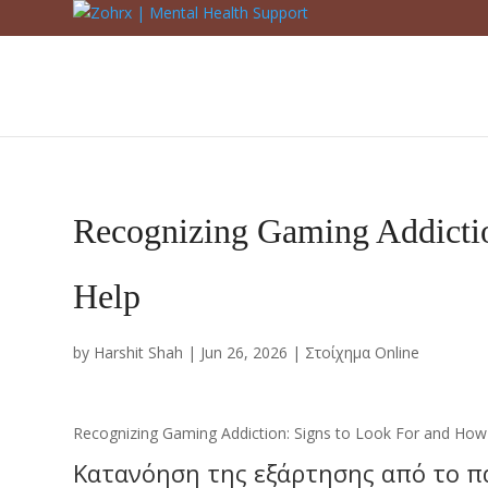
Recognizing Gaming Addictio
Help
by
Harshit Shah
|
Jun 26, 2026
|
Στοίχημα Online
Recognizing Gaming Addiction: Signs to Look For and How
Κατανόηση της εξάρτησης από το π