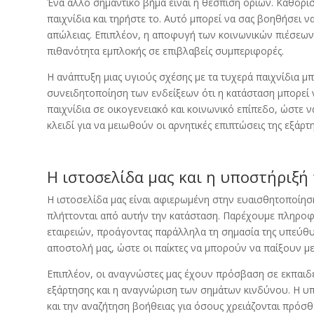
Ένα άλλο σημαντικό βήμα είναι η θέσπιση ορίων. Καθορί
παιχνίδια και τηρήστε το. Αυτό μπορεί να σας βοηθήσει ν
απώλειας. Επιπλέον, η αποφυγή των κοινωνικών πιέσεων
πιθανότητα εμπλοκής σε επιβλαβείς συμπεριφορές.
Η ανάπτυξη μιας υγιούς σχέσης με τα τυχερά παιχνίδια μπ
συνειδητοποίηση των ενδείξεων ότι η κατάσταση μπορεί 
παιχνίδια σε οικογενειακό και κοινωνικό επίπεδο, ώστε 
κλειδί για να μειωθούν οι αρνητικές επιπτώσεις της εξάρτ
Η ιστοσελίδα μας και η υποστήριξή
Η ιστοσελίδα μας είναι αφιερωμένη στην ευαισθητοποίηση
πλήττονται από αυτήν την κατάσταση. Παρέχουμε πληροφορ
εταιρειών, προάγοντας παράλληλα τη σημασία της υπεύθυ
αποστολή μας, ώστε οι παίκτες να μπορούν να παίξουν μ
Επιπλέον, οι αναγνώστες μας έχουν πρόσβαση σε εκπαιδ
εξάρτησης και η αναγνώριση των σημάτων κινδύνου. Η υ
και την αναζήτηση βοήθειας για όσους χρειάζονται πρόσθ