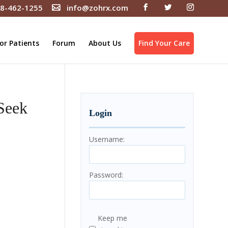
8-462-1255
info@zohrx.com
or Patients
Forum
About Us
Find Your Care
Seek
Login
Username:
Password:
Keep me