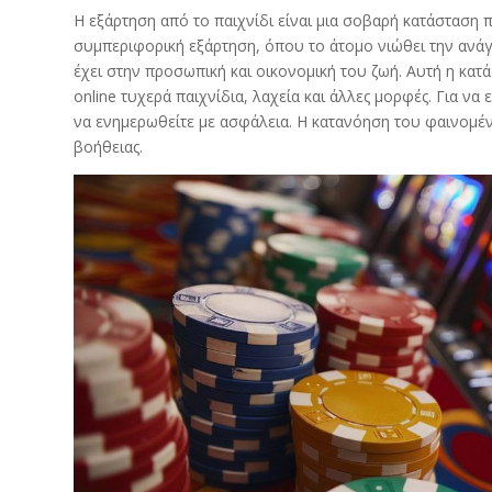
Η εξάρτηση από το παιχνίδι είναι μια σοβαρή κατάσταση 
συμπεριφορική εξάρτηση, όπου το άτομο νιώθει την ανάγκη
έχει στην προσωπική και οικονομική του ζωή. Αυτή η κατά
online τυχερά παιχνίδια, λαχεία και άλλες μορφές. Για να 
να ενημερωθείτε με ασφάλεια. Η κατανόηση του φαινομέν
βοήθειας.