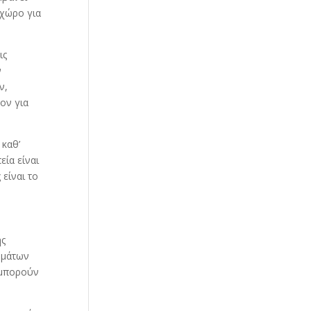
 χώρο για
ις
ν
ν,
ον για
 καθ’
εία είναι
είναι το
ης
ημάτων
υ μπορούν